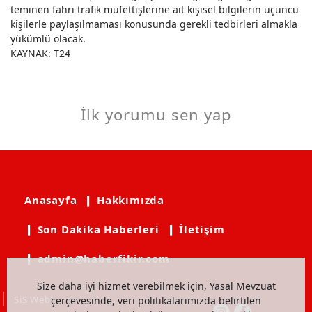
teminen fahri trafik müfettişlerine ait kişisel bilgilerin üçüncü
kişilerle paylaşılmaması konusunda gerekli tedbirleri almakla
yükümlü olacak.
KAYNAK: T24
İlk yorumu sen yap
Anasayfa
❙ Hakkımızda
❙ Son Dakika Haberleri
❙ İletişim
❙ admin@haberfikir.com
Size daha iyi hizmet verebilmek için, Yasal Mevzuat
SiS Web
çerçevesinde, veri politikalarımızda belirtilen