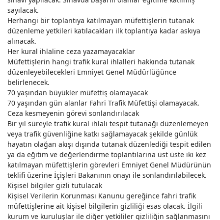
sayılacak.
Herhangi bir toplantıya katılmayan müfettişlerin tutanak
düzenleme yetkileri katılacakları ilk toplantıya kadar askıya
alınacak.
Her kural ihlaline ceza yazamayacaklar
Müfettişlerin hangi trafik kural ihlalleri hakkında tutanak
düzenleyebilecekleri Emniyet Genel Müdürlüğünce
belirlenecek.
70 yaşından büyükler müfettiş olamayacak
70 yaşından gün alanlar Fahri Trafik Müfettişi olamayacak.
Ceza kesmeyenin görevi sonlandırılacak
Bir yıl süreyle trafik kural ihlali tespit tutanağı düzenlemeyen
veya trafik güvenliğine katkı sağlamayacak şekilde günlük
hayatın olağan akışı dışında tutanak düzenlediği tespit edilen
ya da eğitim ve değerlendirme toplantılarına üst üste iki kez
katılmayan müfettişlerin görevleri Emniyet Genel Müdürünün
teklifi üzerine İçişleri Bakanının onayı ile sonlandırılabilecek.
Kişisel bilgiler gizli tutulacak
Kişisel Verilerin Korunması Kanunu gereğince fahri trafik
müfettişlerine ait kişisel bilgilerin gizliliği esas olacak. İlgili
kurum ve kuruluşlar ile diğer yetkililer gizliliğin sağlanmasını