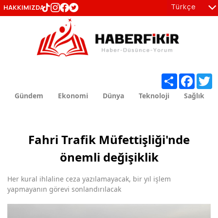
Türkçe
HAKKIMIZDA
tr
en
Share
Facebo
T
Gündem
Ekonomi
Dünya
Teknoloji
Sağlık
Fahri Trafik Müfettişliği'nde
önemli değişiklik
Her kural ihlaline ceza yazılamayacak, bir yıl işlem
yapmayanın görevi sonlandırılacak