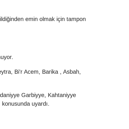
irildiğinden emin olmak için tampon
nuyor.
tra, Bi'r Acem, Barika , Asbah,
amdaniyye Garbiyye, Kahtaniyye
rı konusunda uyardı.