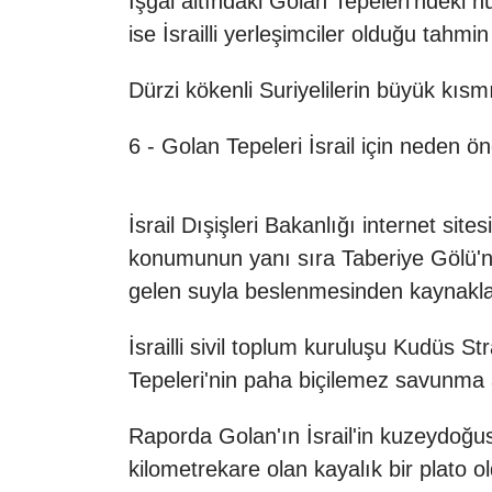
İşgal altındaki Golan Tepeleri'ndeki n
ise İsrailli yerleşimciler olduğu tahmin 
Dürzi kökenli Suriyelilerin büyük kısm
6 - Golan Tepeleri İsrail için neden ö
İsrail Dışişleri Bakanlığı internet sit
konumunun yanı sıra Taberiye Gölü'nü
gelen suyla beslenmesinden kaynakland
İsrailli sivil toplum kuruluşu Kudüs S
Tepeleri'nin paha biçilemez savunma ava
Raporda Golan'ın İsrail'in kuzeydoğu
kilometrekare olan kayalık bir plato o