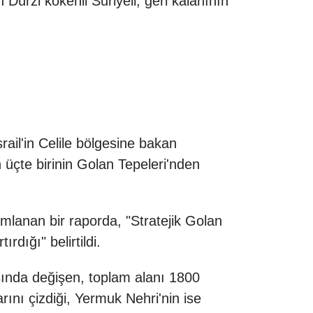
 Dürzi kökenli Suriyeli, geri kalanının
srail'in Celile bölgesine bakan
üçte birinin Golan Tepeleri'nden
ımlanan bir raporda, "Stratejik Golan
rdığı" belirtildi.
sında değişen, toplam alanı 1800
rını çizdiği, Yermuk Nehri'nin ise