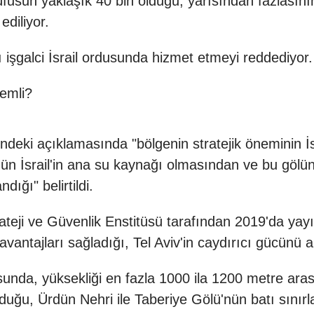
üfusun yaklaşık 40 bin olduğu, yarısından fazlasının
ediliyor.
ı işgalci İsrail ordusunda hizmet etmeyi reddediyor.
nemli?
esindeki açıklamasında "bölgenin stratejik öneminin İ
n İsrail'in ana su kaynağı olmasından ve bu gölün 
ığı" belirtildi.
trateji ve Güvenlik Enstitüsü tarafından 2019'da yay
ntajları sağladığı, Tel Aviv'in caydırıcı gücünü artı
sunda, yüksekliği en fazla 1000 ila 1200 metre ara
lduğu, Ürdün Nehri ile Taberiye Gölü'nün batı sınırla