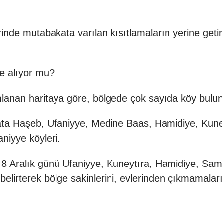
erinde mutabakata varılan kısıtlamaların yerine get
ne alıyor mu?
lanan haritaya göre, bölgede çok sayıda köy bulu
ata Haşeb, Ufaniyye, Medine Baas, Hamidiye, Kuney
niyye köyleri.
iği 8 Aralık günü Ufaniyye, Kuneytıra, Hamidiye, S
 belirterek bölge sakinlerini, evlerinden çıkmamala