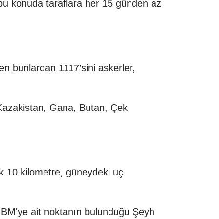
bu konuda taraflara her 15 günden az
n bunlardan 1117’sini askerler,
, Kazakistan, Gana, Butan, Çek
k 10 kilometre, güneydeki uç
k BM'ye ait noktanın bulunduğu Şeyh