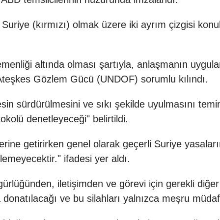
uriye (kırmızı) olmak üzere iki ayrım çizgisi konu
menliği altında olması şartıyla, anlaşmanın uygul
Ateşkes Gözlem Gücü (UNDOF) sorumlu kılındı.
 sürdürülmesini ve sıkı şekilde uyulmasını temin 
okolü denetleyeceği" belirtildi.
ne getirirken genel olarak geçerli Suriye yasala
llemeyecektir." ifadesi yer aldı.
lüğünden, iletişimden ve görevi için gerekli diğer
a donatılacağı ve bu silahları yalnızca meşru müdafa