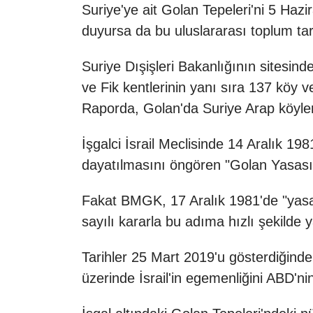
Suriye'ye ait Golan Tepeleri'ni 5 Hazi
duyursa da bu uluslararası toplum ta
Suriye Dışişleri Bakanlığının sitesin
ve Fik kentlerinin yanı sıra 137 köy v
Raporda, Golan'da Suriye Arap köylerin
İşgalci İsrail Meclisinde 14 Aralık 198
dayatılmasını öngören "Golan Yasası
Fakat BMGK, 17 Aralık 1981'de "yasan
sayılı kararla bu adıma hızlı şekilde y
Tarihler 25 Mart 2019'u gösterdiğin
üzerinde İsrail'in egemenliğini ABD'nin