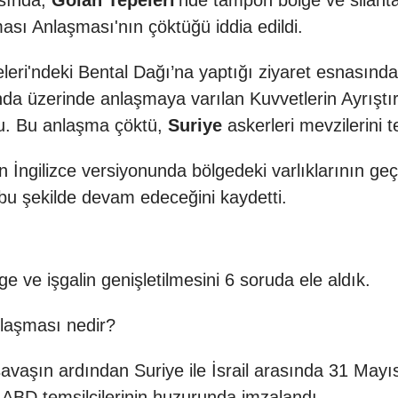
sında,
Golan Tepeleri
'nde tampon bölge ve silahtan
ması Anlaşması'nın çöktüğü iddia edildi.
leri'ndeki Bental Dağı’na yaptığı ziyaret esnasında 
ında üzerinde anlaşmaya varılan Kuvvetlerin Ayrıştı
du. Bu anlaşma çöktü,
Suriye
askerleri mevzilerini te
İngilizce versiyonunda bölgedeki varlıklarının ge
bu şekilde devam edeceğini kaydetti.
 ve işgalin genişletilmesini 6 soruda ele aldık.
nlaşması nedir?
vaşın ardından Suriye ile İsrail arasında 31 Mayıs
ve ABD temsilcilerinin huzurunda imzalandı.