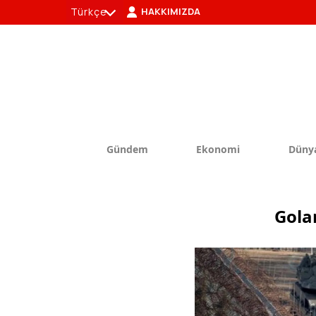
Türkçe
HAKKIMIZDA
tr
en
Gündem
Ekonomi
Düny
Golan