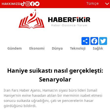
Türkçe
HAKKIMIZDA
tr
en
Share
Facebo
T
Gündem
Ekonomi
Dünya
Teknoloji
Sağlık
Haniye suikastı nasıl gerçekleşti:
Senaryolar
İran Fars Haber Ajansı, Hamas'ın siyasi büro lideri İsmail
Haniye'nin evine havadan atılan bir merminin isabet etmesi
sonucu suikasta uğradığını, çatı ve pencerelerin hasar
gördüğünü bildirdi.