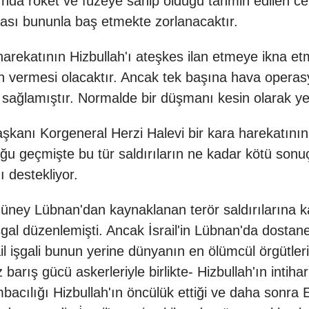
sında roket ve füzeye sahip olduğu tahmin edilen c
ası bununla baş etmekte zorlanacaktır.
harekatının Hizbullah'ı ateşkes ilan etmeye ikna et
n vermesi olacaktır. Ancak tek başına hava operasy
 sağlamıştır. Normalde bir düşmanı kesin olarak ye
ı Korgeneral Herzi Halevi bir kara harekatının ya
n çoğu geçmişte bu tür saldırıların ne kadar kötü so
 destekliyor.
üney Lübnan'dan kaynaklanan terör saldırılarına kar
şgal düzenlemişti. Ancak İsrail'in Lübnan'da dostane,
il işgali bunun yerine dünyanın en ölümcül örgütler
 barış gücü askerleriyle birlikte- Hizbullah'ın intiha
bacılığı Hizbullah'ın öncülük ettiği ve daha sonra 