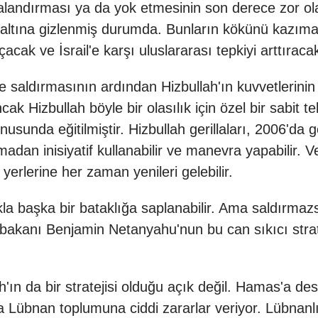
alandırması ya da yok etmesinin son derece zor olac
inin altına gizlenmiş durumda. Bunların kökünü kazıma
acak ve İsrail'e karşı uluslararası tepkiyi arttıracak
erine saldırmasının ardından Hizbullah'ın kuvvetleri
ak Hizbullah böyle bir olasılık için özel bir sabit t
usunda eğitilmiştir. Hizbullah gerillaları, 2006'da g
adan inisiyatif kullanabilir ve manevra yapabilir. Ve
yerlerine her zaman yenileri gelebilir.
lıkla başka bir bataklığa saplanabilir. Ama saldır
aşbakanı Benjamin Netanyahu'nun bu can sıkıcı stratej
h'ın da bir stratejisi olduğu açık değil. Hamas'a 
übnan toplumuna ciddi zararlar veriyor. Lübnanlılar