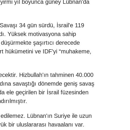
k yirmi yıl boyunca güney Lübnan'da
n Savaşı 34 gün sürdü, İsrail'e 119
andı. Yüksek motivasyona sahip
ya düşürmekte şaşırtıcı derecede
mert hükümetini ve IDF'yi “muhakeme,
cektir. Hizbullah'ın tahminen 40.000
i adına savaştığı dönemde geniş savaş
a ele geçirilen bir İsrail füzesinden
ırılmıştır.
edilemez. Lübnan'ın Suriye ile uzun
yük bir uluslararası havaalanı var.