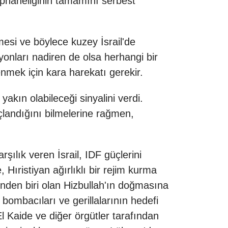
ephaneliğinin tamamını serbest
mesi ve böylece kuzey İsrail'de
onları nadiren de olsa herhangi bir
nmek için kara harekatı gerekir.
kın olabileceği sinyalini verdi.
nuçlandığını bilmelerine rağmen,
şılık veren İsrail, IDF güçlerini
 Hıristiyan ağırlıklı bir rejim kurma
inden biri olan Hizbullah'ın doğmasına
r bombacıları ve gerillalarının hedefi
El Kaide ve diğer örgütler tarafından