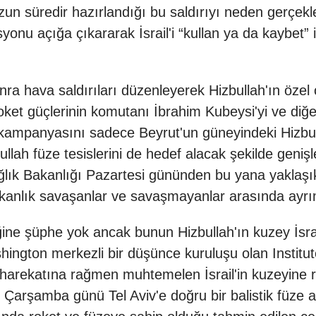
 uzun süredir hazırlandığı bu saldırıyı neden gerçekle
syonu açığa çıkararak İsrail'i “kullan ya da kaybe
 sonra hava saldırıları düzenleyerek Hizbullah'ın ö
roket güçlerinin komutanı İbrahim Kubeysi'yi ve diğer
ampanyasını sadece Beyrut'un güneyindeki Hizbull
h füze tesislerini de hedef alacak şekilde genişlet
lık Bakanlığı Pazartesi gününden bu yana yaklaşık
 (Bakanlık savaşanlar ve savaşmayanlar arasında ayr
ğine şüphe yok ancak bunun Hizbullah'ın kuzey İsrai
hington merkezli bir düşünce kuruluşu olan Institu
a harekatına rağmen muhtemelen İsrail'in kuzeyine 
 Çarşamba günü Tel Aviv'e doğru bir balistik füze 