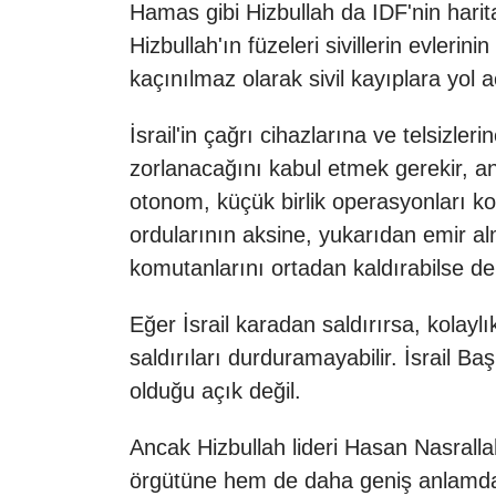
Hamas gibi Hizbullah da IDF'nin harit
Hizbullah'ın füzeleri sivillerin evler
kaçınılmaz olarak sivil kayıplara yol aç
İsrail'in çağrı cihazlarına ve telsizl
zorlanacağını kabul etmek gerekir, anc
otonom, küçük birlik operasyonları kon
ordularının aksine, yukarıdan emir alm
komutanlarını ortadan kaldırabilse de 
Eğer İsrail karadan saldırırsa, kolay
saldırıları durduramayabilir. İsrail B
olduğu açık değil.
Ancak Hizbullah lideri Hasan Nasralla
örgütüne hem de daha geniş anlamda L