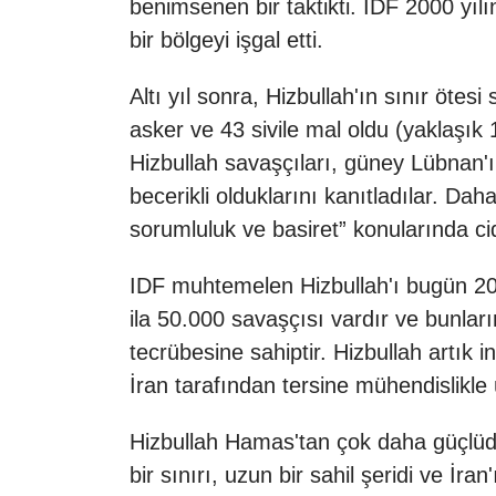
benimsenen bir taktikti. IDF 2000 yıl
bir bölgeyi işgal etti.
Altı yıl sonra, Hizbullah'ın sınır ötes
asker ve 43 sivile mal oldu (yaklaşı
Hizbullah savaşçıları, güney Lübnan'ı
becerikli olduklarını kanıtladılar. 
sorumluluk ve basiret” konularında ci
IDF muhtemelen Hizbullah'ı bugün 200
ila 50.000 savaşçısı vardır ve bunla
tecrübesine sahiptir. Hizbullah artık i
İran tarafından tersine mühendislikle 
Hizbullah Hamas'tan çok daha güçlüdü
bir sınırı, uzun bir sahil şeridi ve İr