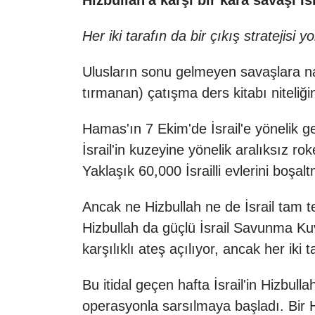
Hizbullah'a karşı bir kara savaşı İs
Her iki tarafın da bir çıkış stratejisi 
Ulusların sonu gelmeyen savaşlara nas
tırmanan) çatışma ders kitabı niteliğin
Hamas'ın 7 Ekim'de İsrail'e yönelik ge
İsrail'in kuzeyine yönelik aralıksız ro
Yaklaşık 60,000 İsrailli evlerini boş
Ancak ne Hizbullah ne de İsrail tam te
Hizbullah da güçlü İsrail Savunma Kuvv
karşılıklı ateş açılıyor, ancak her ik
Bu itidal geçen hafta İsrail'in Hizbullah
operasyonla sarsılmaya başladı. Bir H