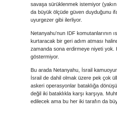
savaşa sürüklenmek istemiyor (yakın 
da büyük ölçüde güven duyduğunu ifa
uyurgezer gibi ilerliyor.
Netanyahu'nun IDF komutanlarının ısra
kurtaracak bir geri adım atması hali
zamanda sona erdirmeye niyeti yok. H
göstermiyor.
Bu arada Netanyahu, İsrail kamuoyund
İsrail de dahil olmak üzere pek çok ül
askeri operasyonlar bataklığa dönüşür
değil iki bataklıkla karşı karşıya. M
edilecek ama bu her iki tarafın da b