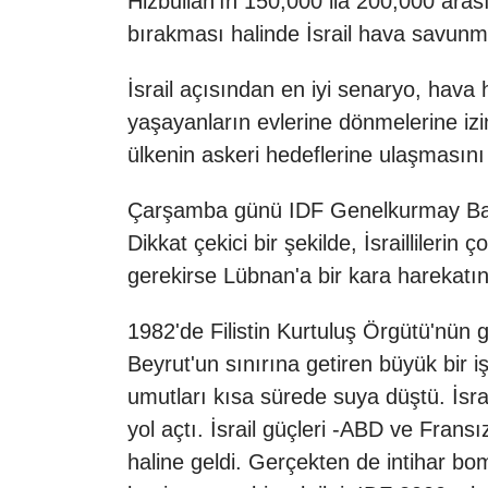
Hizbullah'ın 150,000 ila 200,000 ara
bırakması halinde İsrail hava savunm
İsrail açısından en iyi senaryo, hava 
yaşayanların evlerine dönmelerine izi
ülkenin askeri hedeflerine ulaşmasını
Çarşamba günü IDF Genelkurmay Başkan
Dikkat çekici bir şekilde, İsraillileri
gerekirse Lübnan'a bir kara harekatını
1982'de Filistin Kurtuluş Örgütü'nün g
Beyrut'un sınırına getiren büyük bir i
umutları kısa sürede suya düştü. İsra
yol açtı. İsrail güçleri -ABD ve Fransız
haline geldi. Gerçekten de intihar bom