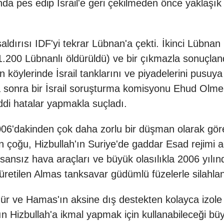
ında pes edip İsrail'e geri çekilmeden önce yaklaşı
i saldırısı IDF'yi tekrar Lübnan'a çekti. İkinci Lübna
k 1.200 Lübnanlı öldürüldü) ve bir çıkmazla sonuçl
n köylerinde İsrail tanklarını ve piyadelerini pusu
Daha sonra bir İsrail soruşturma komisyonu Ehud Ol
ddi hatalar yapmakla suçladı.
6'dakinden çok daha zorlu bir düşman olarak göre
rın çoğu, Hizbullah'ın Suriye'de gaddar Esad rejim
nsansız hava araçları ve büyük olasılıkla 2006 yılınd
üretilen Almas tanksavar güdümlü füzelerle silahland
r ve Hamas'ın aksine dış destekten kolayca izole 
an'ın Hizbullah'a ikmal yapmak için kullanabileceği bü