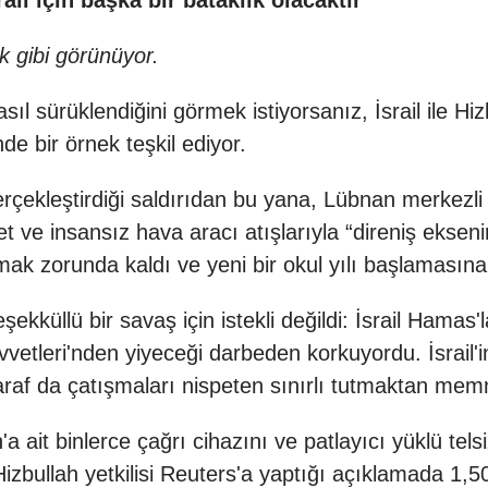
rail için başka bir bataklık olacaktır
yok gibi görünüyor.
ıl sürüklendiğini görmek istiyorsanız, İsrail ile H
de bir örnek teşkil ediyor.
rçekleştirdiği saldırıdan bu yana, Lübnan merkezli 
ket ve insansız hava aracı atışlarıyla “direniş eksen
altmak zorunda kaldı ve yeni bir okul yılı başlamas
şekküllü bir savaş için istekli değildi: İsrail Ham
etleri'nden yiyeceği darbeden korkuyordu. İsrail'in
i taraf da çatışmaları nispeten sınırlı tutmaktan m
'a ait binlerce çağrı cihazını ve patlayıcı yüklü telsizl
izbullah yetkilisi Reuters'a yaptığı açıklamada 1,5