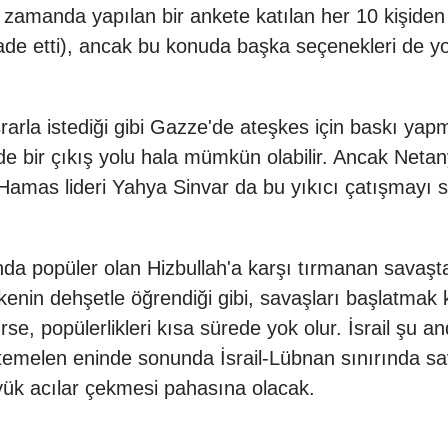
zamanda yapılan bir ankete katılan her 10 kişiden
de etti), ancak bu konuda başka seçenekleri de yo
rla istediği gibi Gazze'de ateşkes için baskı yapma
nde bir çıkış yolu hala mümkün olabilir. Ancak Net
amas lideri Yahya Sinvar da bu yıkıcı çatışmayı 
a popüler olan Hizbullah'a karşı tırmanan savaşta
kenin dehşetle öğrendiği gibi, savaşları başlatmak 
se, popülerlikleri kısa sürede yok olur. İsrail şu
uhtemelen eninde sonunda İsrail-Lübnan sınırında s
üyük acılar çekmesi pahasına olacak.