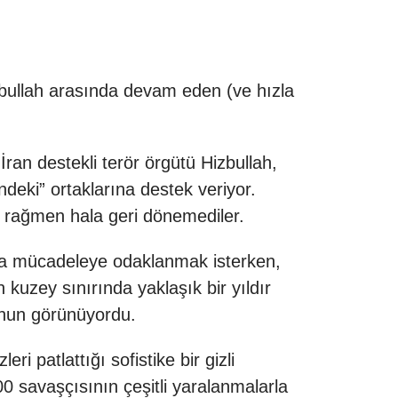
izbullah arasında devam eden (ve hızla
İran destekli terör örgütü Hizbullah,
indeki” ortaklarına destek veriyor.
ına rağmen hala geri dönemediler.
as'la mücadeleye odaklanmak isterken,
 kuzey sınırında yaklaşık bir yıldır
emnun görünüyordu.
eri patlattığı sofistike bir gizli
00 savaşçısının çeşitli yaralanmalarla