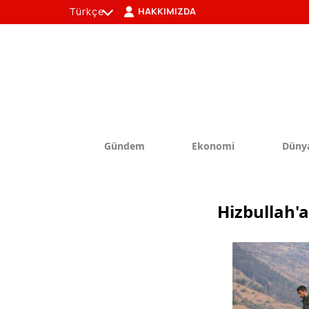
Türkçe
HAKKIMIZDA
tr
en
Gündem
Ekonomi
Düny
Hizbullah'a