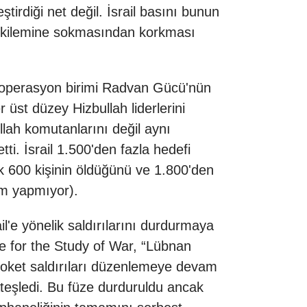
ştirdiği net değil. İsrail basını bunun
t” ikilemine sokmasından korkması
zel operasyon birimi Radvan Gücü'nün
 üst düzey Hizbullah liderlerini
ah komutanlarını değil aynı
ti. İsrail 1.500'den fazla hedefi
 600 kişinin öldüğünü ve 1.800'den
ım yapmıyor).
l'e yönelik saldırılarını durdurmaya
te for the Study of War, “Lübnan
roket saldırıları düzenlemeye devam
ateşledi. Bu füze durduruldu ancak