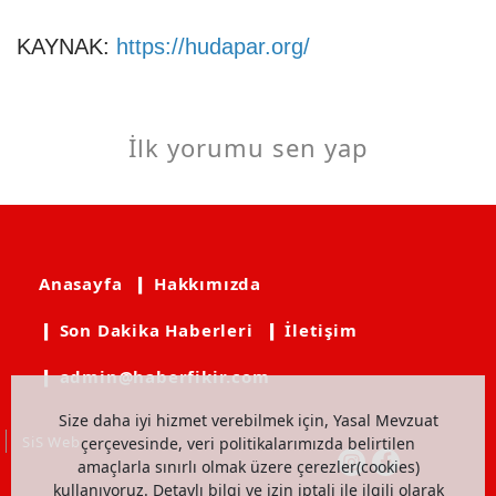
KAYNAK:
https://hudapar.org/
İlk yorumu sen yap
Anasayfa
❙ Hakkımızda
❙ Son Dakika Haberleri
❙ İletişim
❙ admin@haberfikir.com
Size daha iyi hizmet verebilmek için, Yasal Mevzuat
SiS Web
çerçevesinde, veri politikalarımızda belirtilen
amaçlarla sınırlı olmak üzere çerezler(cookies)
kullanıyoruz. Detaylı bilgi ve izin iptali ile ilgili olarak