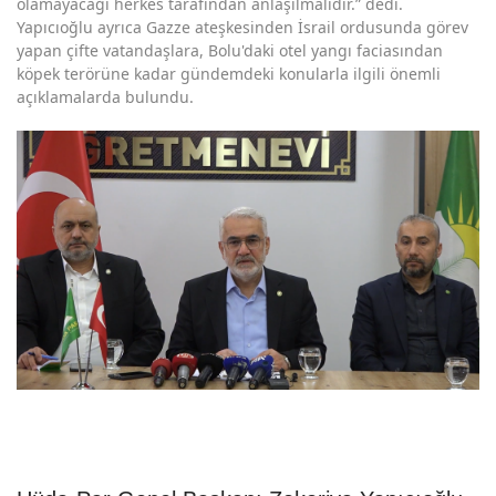
olamayacağı herkes tarafından anlaşılmalıdır.” dedi.
Yapıcıoğlu ayrıca Gazze ateşkesinden İsrail ordusunda görev
yapan çifte vatandaşlara, Bolu'daki otel yangı faciasından
köpek terörüne kadar gündemdeki konularla ilgili önemli
açıklamalarda bulundu.