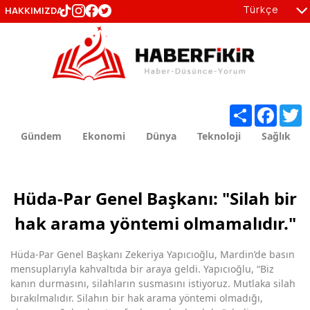
Türkçe
HAKKIMIZDA
tr
en
Share
Facebo
T
Gündem
Ekonomi
Dünya
Teknoloji
Sağlık
Hüda-Par Genel Başkanı: "Silah bir
hak arama yöntemi olmamalıdır."
Hüda-Par Genel Başkanı Zekeriya Yapıcıoğlu, Mardin’de basın
mensuplarıyla kahvaltıda bir araya geldi. Yapıcıoğlu, “Biz
kanın durmasını, silahların susmasını istiyoruz. Mutlaka silah
bırakılmalıdır. Silahın bir hak arama yöntemi olmadığı,