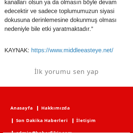
kanalları olsun ya da olmasın böyle devam
edecektir ve sadece toplumumuzun siyasi
dokusuna derinlemesine dokunmuş olması
nedeniyle bile etki yaratmaktadır.”
KAYNAK:
https://www.middleeasteye.net/
İlk yorumu sen yap
Anasayfa
❙ Hakkımızda
❙ Son Dakika Haberleri
❙ İletişim
❙ admin@haberfikir.com