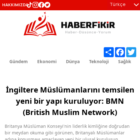
Türkçe
HAKKIMIZDA
tr
en
Share
Facebo
T
Gündem
Ekonomi
Dünya
Teknoloji
Sağlık
İngiltere Müslümanlarını temsilen
yeni bir yapı kuruluyor: BMN
(British Muslim Network)
Britanya Müslüman Konseyi'nin liderlik kimliğine doğrudan
bir meydan okuma gibi görünen, Britanyalı Müslümanlar
adına konuşmayı amaçlayan yeni bir ulusal kuruluşun