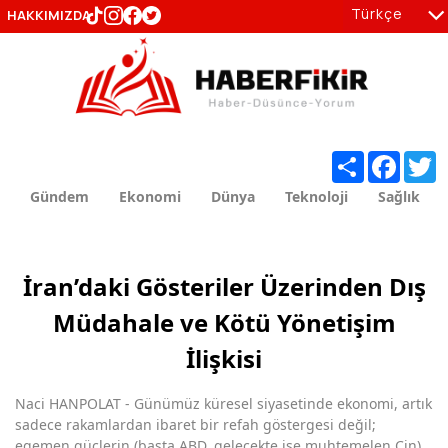
Türkçe
HAKKIMIZDA
tr
en
Share
Facebo
T
Gündem
Ekonomi
Dünya
Teknoloji
Sağlık
İran’daki Gösteriler Üzerinden Dış
Müdahale ve Kötü Yönetişim
İlişkisi
Naci HANPOLAT - Günümüz küresel siyasetinde ekonomi, artık
sadece rakamlardan ibaret bir refah göstergesi değil;
egemen güçlerin (başta ABD, gelecekte ise muhtemelen Çin)