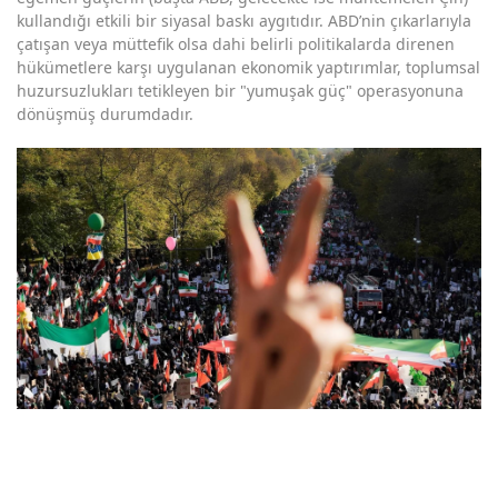
kullandığı etkili bir siyasal baskı aygıtıdır. ABD’nin çıkarlarıyla
çatışan veya müttefik olsa dahi belirli politikalarda direnen
hükümetlere karşı uygulanan ekonomik yaptırımlar, toplumsal
huzursuzlukları tetikleyen bir "yumuşak güç" operasyonuna
dönüşmüş durumdadır.