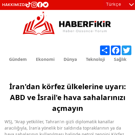
Türkçe
HAKKIMIZDA
tr
en
Share
Facebo
T
Gündem
Ekonomi
Dünya
Teknoloji
Sağlık
İran'dan körfez ülkelerine uyarı:
ABD ve İsrail'e hava sahalarınızı
açmayın
WSJ, “Arap yetkililer, Tahran'ın gizli diplomatik kanallar
aracılığıyla, İran'a yönelik bir saldırıda topraklarının ya da
hava sahalarının kullanılması halinde petrol zengini Körfez