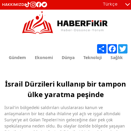
Türkçe
HAKKIMIZDA
tr
en
Share
Facebo
T
Gündem
Ekonomi
Dünya
Teknoloji
Sağlık
İsrail Dürzileri kullanıp bir tampon
ülke yaratma peşinde
İsrail'in bölgedeki saldırıları uluslararası kanun ve
anlaşmaların bir kez daha ihlaline yol açtı ve işgal altındaki
Suriye'ye ait Golan Tepeleri'nin geleceğine dair pek çok
spekülasyona neden oldu. Bu olaylar özelde bölgede yaşayan