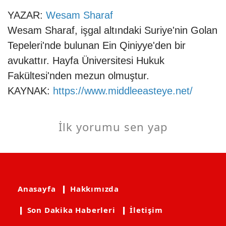
YAZAR:
Wesam Sharaf
Wesam Sharaf, işgal altındaki Suriye'nin Golan
Tepeleri'nde bulunan Ein Qiniyye'den bir
avukattır. Hayfa Üniversitesi Hukuk
Fakültesi'nden mezun olmuştur.
KAYNAK:
https://www.middleeasteye.net/
İlk yorumu sen yap
Anasayfa
❙ Hakkımızda
❙ Son Dakika Haberleri
❙ İletişim