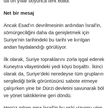
da on yıllar boyunca terk edildi.
Net bir mesaj
Ancak Esad'ın devrilmesinin ardından İsrail'in,
sömürgeciliğini daha da genişletmek için
Suriye'nin tarihindeki bu tarihi ve kırılgan
andan faydalandığı görülüyor.
İlk olarak, Suriye topraklarını zorla işgal ederek
Kuneytra vilayetindeki yedi köyü boşalttı. İkinci
olarak da, Suriye'deki neredeyse tüm grupların
sergilediği birlik görüntüsünü sabote etmeye
çalışırken yine bir Dürzi devletini savunarak böl
ve yönet taktiklerine geri döndü.
Henüz erken ama İsrail'in bu eski vizyonu yine