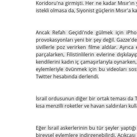
Koridoru'na girmişti. Her ne kadar Mısır'ı
istekli olmasa da, Siyonist güçlerin Mısır'a 
Ancak Refah Geçidi'nde gülmek için iPhone
provokasyonları yeni bir şey değil. Gazze'de
sivillerle poz verirken filme aldılar. Ayrı
parçalarken, Filistinlilerin evlerine dışkıla
kendilerini kadın iç çamaşırlarıyla oynarken
eylemleriyle övünmek için bu videoları sosy
Twitter hesabında derlendi.
İsrail ordusunun diğer bir ortak teması da Ti
kısa menzilli roketler ve havan saldırıları 
Eğer İsrail askerlerinin bu tür şeyler yaptı
bireysel eylemlere indirgenebilirdi. Açıkça