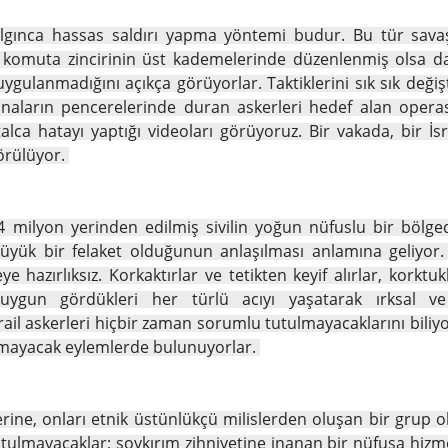
 çılgınca hassas saldırı yapma yöntemi budur. Bu tür sav
r komuta zincirinin üst kademelerinde düzenlenmiş olsa d
gulanmadığını açıkça görüyorlar. Taktiklerini sık sık deği
i binaların pencerelerinde duran askerleri hedef alan oper
alca hatayı yaptığı videoları görüyoruz. Bir vakada, bir İsr
görülüyor.
,4 milyon yerinden edilmiş sivilin yoğun nüfuslu bir bölged
büyük bir felaket olduğunun anlaşılması anlamına geliyor
e hazırlıksız. Korkaktırlar ve tetikten keyif alırlar, kork
ere uygun gördükleri her türlü acıyı yaşatarak ırksal v
srail askerleri hiçbir zaman sorumlu tutulmayacaklarını biliyo
nmayacak eylemlerde bulunuyorlar.
rine, onları etnik üstünlükçü milislerden oluşan bir grup 
ulmayacaklar; soykırım zihniyetine inanan bir nüfusa hizmet e