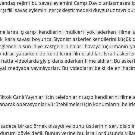
n yandaş rejimi bu savaş eylemini Camp David anlaşmasını ip
karşı fiili savaş eylemini gerçekleştirmedeki duygusuz tavrı b
'larını çıkarıp kendilerini mülkleri yok ederken filme a
ki kara savaşı boyunca Siyonist askerler kendilerini küçük dü
ca eğlence olsun diye rastgele binaları havaya uçurmanın y
yıp idrar yaparken de kendilerini filme aldılar. İsrail askerle
, hatta videolarda giyip dans ederken filme aldılar. Bu asker
al medyada yayınlıyorlar. Bu videoların belki de en hacimli
ktok Canlı Yayınları için telefonlarını açıp kendilerini filme
kullanarak operasyonlar yürütebilmeleri için konumlarını beli
ğı sadece birkaç örnek olsaydı ve bunu üstlerinin sert disi
sı durum böyle değil. Bunun yerine bu, İsrail ordusunda yıll