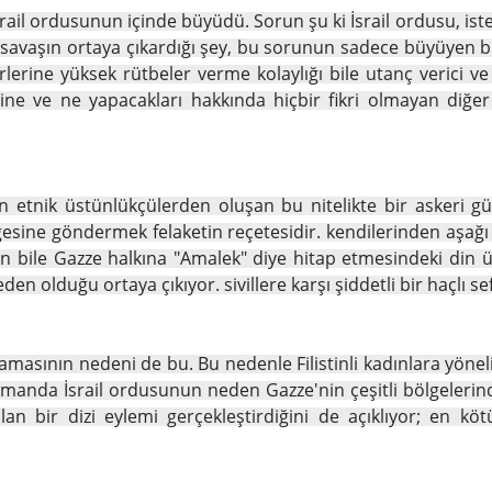
rail ordusunun içinde büyüdü. Sorun şu ki İsrail ordusu, ist
 savaşın ortaya çıkardığı şey, bu sorunun sadece büyüyen bi
lerine yüksek rütbeler verme kolaylığı bile utanç verici ve İ
mesine ve ne yapacakları hakkında hiçbir fikri olmayan diğ
nen etnik üstünlükçülerden oluşan bu nitelikte bir askeri g
esine göndermek felaketin reçetesidir. kendilerinden aşağı 
 bile Gazze halkına "Amalek" diye hitap etmesindeki din ü
eden olduğu ortaya çıkıyor. sivillere karşı şiddetli bir haçlı s
amasının nedeni de bu. Bu nedenle Filistinli kadınlara yönel
amanda İsrail ordusunun neden Gazze'nin çeşitli bölgelerin
lan bir dizi eylemi gerçekleştirdiğini de açıklıyor; en kö