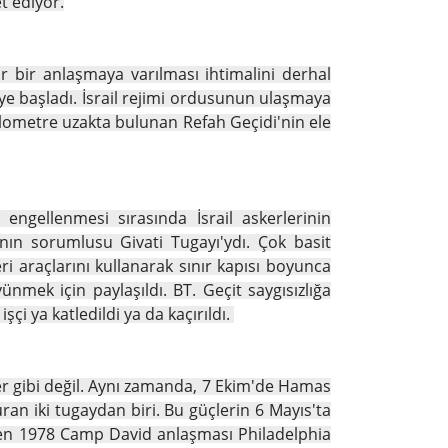
et ediyor.
lir bir anlaşmaya varılması ihtimalini derhal
e başladı. İsrail rejimi ordusunun ulaşmaya
3 kilometre uzakta bulunan Refah Geçidi'nin ele
 engellenmesi sırasında İsrail askerlerinin
ın sorumlusu Givati ​​Tugayı'ydı. Çok basit
i araçlarını kullanarak sınır kapısı boyunca
ünmek için paylaşıldı. BT. Geçit saygısızlığa
şçi ya katledildi ya da kaçırıldı.
ler gibi değil. Aynı zamanda, 7 Ekim'de Hamas
n iki tugaydan biri. Bu güçlerin 6 Mayıs'ta
tiren 1978 Camp David anlaşması Philadelphia