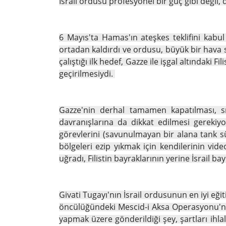
İsrail ordusu profesyonel bir güç gibi değil, 
6 Mayıs'ta Hamas'ın ateşkes teklifini kabul 
ortadan kaldırdı ve ordusu, büyük bir hava
çalıştığı ilk hedef, Gazze ile işgal altındaki
geçirilmesiydi.
Gazze'nin derhal tamamen kapatılması, sını
davranışlarına da dikkat edilmesi gerekiyo
görevlerini (savunulmayan bir alana tank sü
bölgeleri ezip yıkmak için kendilerinin vide
uğradı, Filistin bayraklarının yerine İsrail bay
Givati ​​Tugayı'nın İsrail ordusunun en iyi 
öncülüğündeki Mescid-i Aksa Operasyonu'nda
yapmak üzere gönderildiği şey, şartları ihl