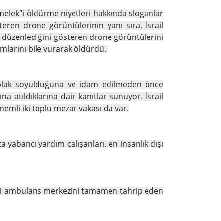
Amelek"i öldürme niyetleri hakkında sloganlar
teren drone görüntülerinin yanı sıra, İsrail
lar düzenlediğini gösteren drone görüntülerini
mlarını bile vurarak öldürdü.
ılçıplak soyulduğuna ve idam edilmeden önce
 atıldıklarına dair kanıtlar sunuyor. İsrail
emli iki toplu mezar vakası da var.
tta yabancı yardım çalışanları, en insanlık dışı
leri ambulans merkezini tamamen tahrip eden