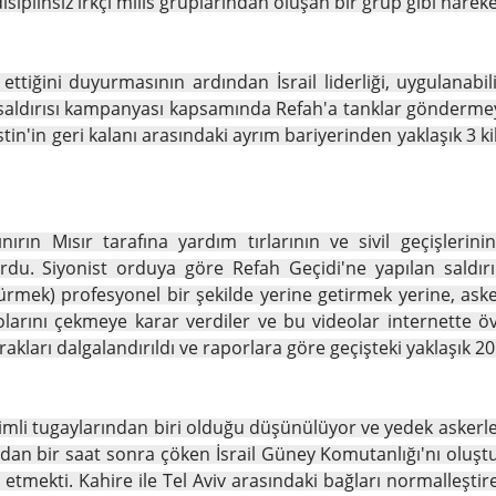
disiplinsiz ırkçı milis gruplarından oluşan bir grup gibi harek
ettiğini duyurmasının ardından İsrail liderliği, uygulanabi
 saldırısı kampanyası kapsamında Refah'a tanklar göndermey
 Filistin'in geri kalanı arasındaki ayrım bariyerinden yaklaşık 
rın Mısır tarafına yardım tırlarının ve sivil geçişlerinin
rdu. Siyonist orduya göre Refah Geçidi'ne yapılan saldırın
rmek) profesyonel bir şekilde yerine getirmek yerine, asker
olarını çekmeye karar verdiler ve bu videolar internette öv
rakları dalgalandırıldı ve raporlara göre geçişteki yaklaşık 20 i
eğitimli tugaylarından biri olduğu düşünülüyor ve yedek asker
n bir saat sonra çöken İsrail Güney Komutanlığı'nı oluştura
al etmekti. Kahire ile Tel Aviv arasındaki bağları normalleş