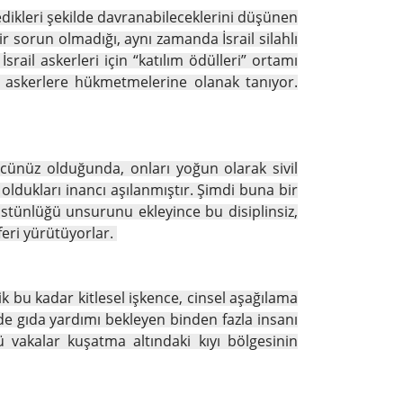
edikleri şekilde davranabileceklerini düşünen
r sorun olmadığı, aynı zamanda İsrail silahlı
srail askerleri için “katılım ödülleri” ortamı
er askerlere hükmetmelerine olanak tanıyor.
ücünüz olduğunda, onları yoğun olarak sivil
oldukları inancı aşılanmıştır. Şimdi buna bir
stünlüğü unsurunu ekleyince bu disiplinsiz,
eferi yürütüyorlar.
ik bu kadar kitlesel işkence, cinsel aşağılama
de gıda yardımı bekleyen binden fazla insanı
tü vakalar kuşatma altındaki kıyı bölgesinin