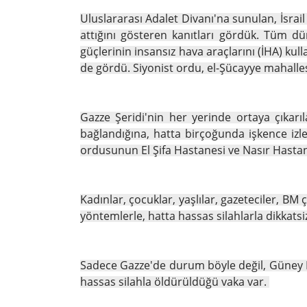
Uluslararası Adalet Divanı'na sunulan, İsrai
attığını gösteren kanıtları gördük. Tüm dün
güçlerinin insansız hava araçlarını (İHA) kul
de gördü. Siyonist ordu, el-Şücayye mahalle
Gazze Şeridi'nin her yerinde ortaya çıkarı
bağlandığına, hatta birçoğunda işkence izle
ordusunun El Şifa Hastanesi ve Nasır Hastan
Kadınlar, çocuklar, yaşlılar, gazeteciler, BM ç
yöntemlerle, hatta hassas silahlarla dikkatsiz
Sadece Gazze'de durum böyle değil, Güney L
hassas silahla öldürüldüğü vaka var.