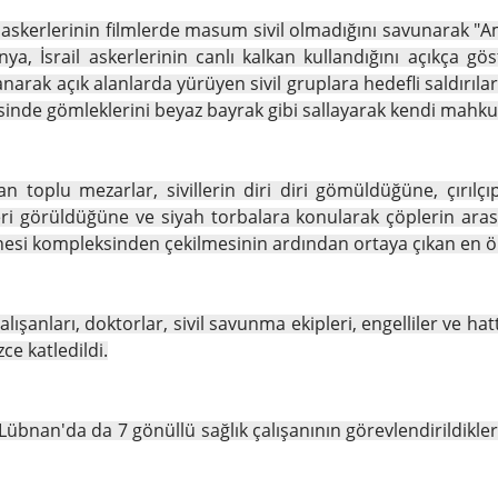
l askerlerinin filmlerde masum sivil olmadığını savunarak "
ya, İsrail askerlerinin canlı kalkan kullandığını açıkça gös
lanarak açık alanlarda yürüyen sivil gruplara hedefli saldırı
sinde gömleklerini beyaz bayrak gibi sallayarak kendi mahku
lan toplu mezarlar, sivillerin diri diri gömüldüğüne, çır
ri görüldüğüne ve siyah torbalara konularak çöplerin arasına
esi kompleksinden çekilmesinin ardından ortaya çıkan en ön
alışanları, doktorlar, sivil savunma ekipleri, engelliler ve ha
ce katledildi.
übnan'da da 7 gönüllü sağlık çalışanının görevlendirildik