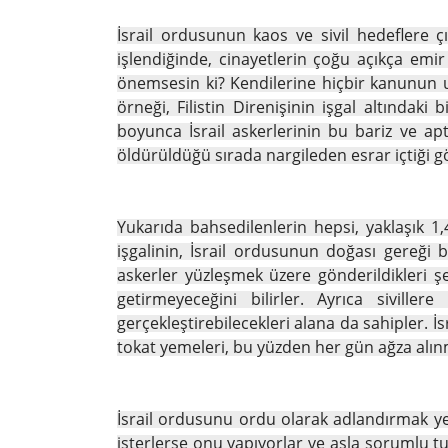
İsrail ordusunun kaos ve sivil hedeflere
işlendiğinde, cinayetlerin çoğu açıkça emi
önemsesin ki? Kendilerine hiçbir kanunun uy
örneği, Filistin Direnişinin işgal altındak
boyunca İsrail askerlerinin bu bariz ve apt
öldürüldüğü sırada nargileden esrar içtiği 
Yukarıda bahsedilenlerin hepsi, yaklaşık 1
işgalinin, İsrail ordusunun doğası gereği 
askerler yüzleşmek üzere gönderildikleri şey
getirmeyeceğini bilirler. Ayrıca sivill
gerçekleştirebilecekleri alana da sahipler. İ
tokat yemeleri, bu yüzden her gün ağza alı
İsrail ordusunu ordu olarak adlandırmak ye
isterlerse onu yapıyorlar ve asla sorumlu tut