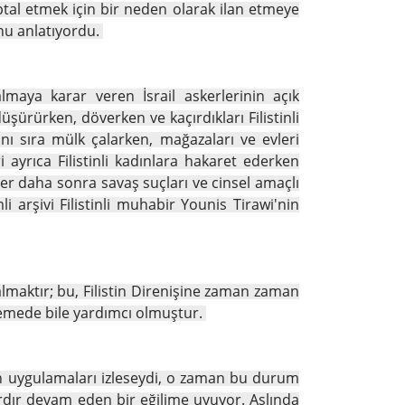
tal etmek için bir neden olarak ilan etmeye
unu anlatıyordu.
lmaya karar veren İsrail askerlerinin açık
şürürken, döverken ve kaçırdıkları Filistinli
anı sıra mülk çalarken, mağazaları ve evleri
ri ayrıca Filistinli kadınlara hakaret ederken
ler daha sonra savaş suçları ve cinsel amaçlı
 arşivi Filistinli muhabir Younis Tirawi'nin
 almaktır; bu, Filistin Direnişine zaman zaman
rlemede bile yardımcı olmuştur.
plin uygulamaları izleseydi, o zaman bu durum
ardır devam eden bir eğilime uyuyor. Aslında