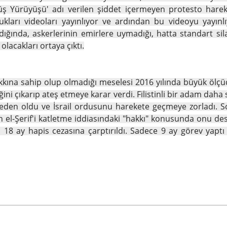
Yürüyüşü' adı verilen şiddet içermeyen protesto hareketi
ldukları videoları yayınlıyor ve ardından bu videoyu yayı
ğında, askerlerinin emirlere uymadığı, hatta standart silah
olacakları ortaya çıktı.
akkına sahip olup olmadığı meselesi 2016 yılında büyük ölçüde
eğini çıkarıp ateş etmeye karar verdi. Filistinli bir adam daha
 neden oldu ve İsrail ordusunu harekete geçmeye zorladı.
h el-Şerif'i katletme iddiasındaki "hakkı" konusunda onu des
 18 ay hapis cezasına çarptırıldı. Sadece 9 ay görev yap