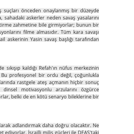
aş suçları önceden onaylanmış bir düzeyde
a, sahadaki askerler neden savaş yasalarını
ştirme zahmetine bile girmiyorlar; bunun bir
asyonlarını filme almasıdır. Tüm kara savaşı
ail askerinin Yasin savaş başlığı tarafından
e sıkışıp kaldığı Refah'ın nüfus merkezinin
. Bu profesyonel bir ordu değil, çoğunlukla
tuklarında rastgele ateş açmanın hiçbir sonuç
e dinsel motivasyonlu arzularını özgürce
rlar, belki de en kötü senaryo bileklerine bir
olarak adlandırmak daha doğru olacaktır. Ne
diyorlar. İsrailli milis güçleri ile DEAŞ'taki