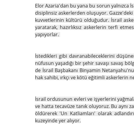
Elor Azaria'dan bu yana bu sorun yalnızca İs
disiplinsiz askerlerden oluşuyor. Gazze'deki
kuvvetlerinin kültürü olduğudur. İsrail asker
yaratarak, hazırlıksız askerlerin terfi et
yapıyorlar.
İstedikleri gibi davranabileceklerini düşü
nüfusun yaşadığı bir şehir savaşı savaş bölg
de İsrail Başbakanı Binyamin Netanyahu'nun
hak sahibi, ırkçı ve kötü eğitimli askerlerin n
İsrail ordusunun evleri ve işyerlerini yağmal
ve hatta tecavüze tanık oluyoruz. Bu aynı z
öldürerek 'Un Katliamları' olarak adlandırı
kuzeyinde yer alıyor.