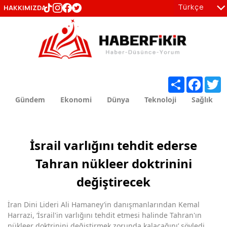
Türkçe
HAKKIMIZDA
tr
en
Share
Facebo
T
Gündem
Ekonomi
Dünya
Teknoloji
Sağlık
İsrail varlığını tehdit ederse
Tahran nükleer doktrinini
değiştirecek
İran Dini Lideri Ali Hamaney’in danışmanlarından Kemal
Harrazi, ‘İsrail'in varlığını tehdit etmesi halinde Tahran'ın
nükleer doktrinini değiştirmek zorunda kalacağını’ söyledi.