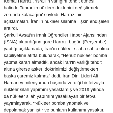
Kemal Harrazi, ‘İsrail'in varlığını tehdit etmesi
halinde Tahran'ın nükleer doktrinini değiştirmek
zorunda kalacağını’ söyledi. Harrazi’nin
açıklamaları, İran'ın nükleer silahına ilişkin endişeleri
arttırdı.
Şarku’l Avsat’ın İranlı Öğrenciler Haber Ajansı’ndan
(ISNA) aktardığına göre Harrazi bugün (Perşembe)
yaptığı açıklamada, İran'ın nükleer silaha sahip olma
kabiliyetine atıfta bulunarak, “Henüz nükleer bomba
yapma kararı almadık, ancak İran'ın varlığı tehdit
altına girerse askeri doktrinimizi değiştirmekten
başka çaremiz kalmaz” dedi. İran Dini Lideri Ali
Hamaney milenyumun başında verdiği bir fetvayla
nükleer silah yapımını yasaklamış ve 2019 yılında
da nükleer silah yapımını yasaklayan bir fetva
yayımlayarak, “Nükleer bomba yapmak ve
depolamak yanlıştır ve bunların kullanımı yasaktır.