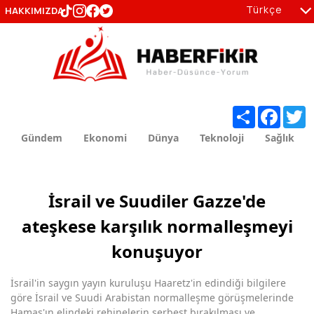
Türkçe
HAKKIMIZDA
tr
en
Share
Facebo
T
Gündem
Ekonomi
Dünya
Teknoloji
Sağlık
İsrail ve Suudiler Gazze'de
ateşkese karşılık normalleşmeyi
konuşuyor
İsrail'in saygın yayın kuruluşu Haaretz'in edindiği bilgilere
göre İsrail ve Suudi Arabistan normalleşme görüşmelerinde
Hamas'ın elindeki rehinelerin serbest bırakılması ve