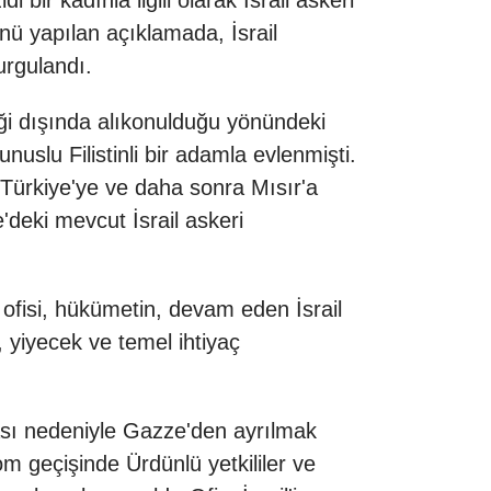
r kadınla ilgili olarak İsrail askeri
nü yapılan açıklamada, İsrail
urgulandı.
steği dışında alıkonulduğu yönündeki
uslu Filistinli bir adamla evlenmişti.
 Türkiye'ye ve daha sonra Mısır'a
'deki mevcut İsrail askeri
a ofisi, hükümetin, devam eden İsrail
, yiyecek ve temel ihtiyaç
sı nedeniyle Gazze'den ayrılmak
om geçişinde Ürdünlü yetkililer ve