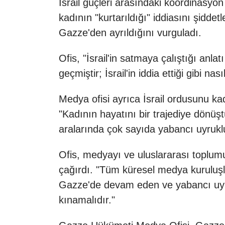
İsrail güçleri arasındaki koordinasyon 
kadının "kurtarıldığı" iddiasını şidde
Gazze'den ayrıldığını vurguladı.
Ofis, "İsrail'in satmaya çalıştığı anla
geçmiştir; İsrail'in iddia ettiği gibi nası
Medya ofisi ayrıca İsrail ordusunu ka
"Kadının hayatını bir trajediye dönüş
aralarında çok sayıda yabancı uyruklu
Ofis, medyayı ve uluslararası toplumu
çağırdı. "Tüm küresel medya kuruluşla
Gazze'de devam eden ve yabancı uyrukl
kınamalıdır."