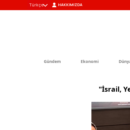
Türkçe
HAKKIMIZDA
tr
en
Gündem
Ekonomi
Düny
"İsrail, 