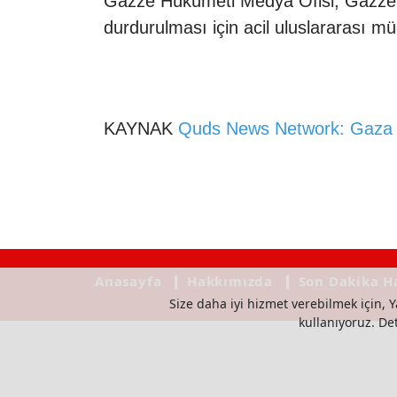
Gazze Hükümeti Medya Ofisi, Gazze'de
durdurulması için acil uluslararası m
KAYNAK
Quds News Network: Gaza re
Anasayfa
❙ Hakkımızda
❙ Son Dakika H
Size daha iyi hizmet verebilmek için, Y
kullanıyoruz. Deta