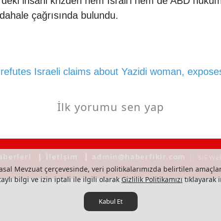
ki insani krizden hem İsrail'i hem de ABD hükümet
üdahale çağrısında bulundu.
futes Israeli claims about Yazidi woman, exposes
İlk yorumu sen yap
aberleri
❙ İletişim
❙ admin@haberfikir.com
SiS We
asal Mevzuat çerçevesinde, veri politikalarımızda belirtilen amaçlar
ylı bilgi ve izin iptali ile ilgili olarak
Gizlilik Politikamızı
tıklayarak i
Kabul Et