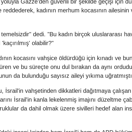
yoluyla Gazze'den güvenli bir şekilde geçişi için düz
tle reddederek, kadının merhum kocasının ailesinin ve
tı temelsizdir" dedi. "Bu kadın birçok uluslararası h
l 'kaçırılmış' olabilir?"
dının kocasını vahşice öldürdüğü için kınadı ve bunu
türen ve bu süreçte onu dul bırakan da aynı ordudur
nun da bulunduğu sayısız aileyi yıkıma uğratmıştır
, İsrail'in vahşetinden dikkatleri dağıtmaya çalış
rını İsrail'in kanla lekelenmiş imajını düzeltme ç
ular da dahil olmak üzere sivilleri hedef alan insa