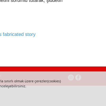
ini sorumlu tutarak, şiddetin
 fabricated story
b
la sınırlı olmak üzere çerezler(cookies)
nceleyebilirsiniz.