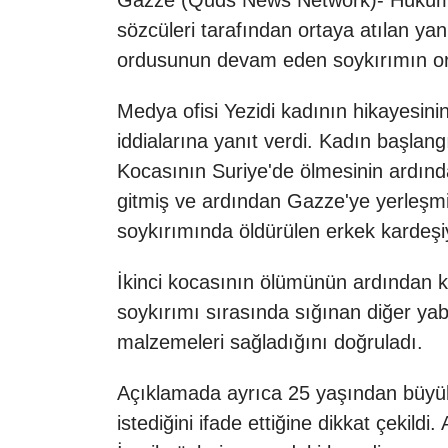
Gazze (Quds News Network)- Hükümet M
sözcüleri tarafından ortaya atılan ya
ordusunun devam eden soykırımın orta
Medya ofisi Yezidi kadının hikayesinin 
iddialarına yanıt verdi. Kadın başlang
Kocasının Suriye'de ölmesinin ardında
gitmiş ve ardından Gazze'ye yerleşmiş
soykırımında öldürülen erkek kardeşi
İkinci kocasının ölümünün ardından kad
soykırımı sırasında sığınan diğer yab
malzemeleri sağladığını doğruladı.
Açıklamada ayrıca 25 yaşından büyük
istediğini ifade ettiğine dikkat çekil