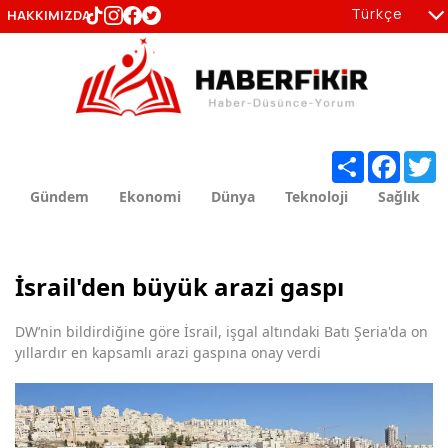
Türkçe
HAKKIMIZDA
tr
en
Share
Facebo
T
Gündem
Ekonomi
Dünya
Teknoloji
Sağlık
İsrail'den büyük arazi gaspı
DW’nin bildirdiğine göre İsrail, işgal altındaki Batı Şeria'da on
yıllardır en kapsamlı arazi gaspına onay verdi