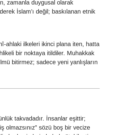
an, zamanla duygusal olarak
erek İslam’ı değil; baskılanan etnik
ahlaki ilkeleri ikinci plana iten, hatta
likeli bir noktaya itildiler. Muhakkak
lmü bitirmez; sadece yeni yanlışların
lük takvadadır. İnsanlar eşittir;
miş olmazsınız” sözü boş bir vecize