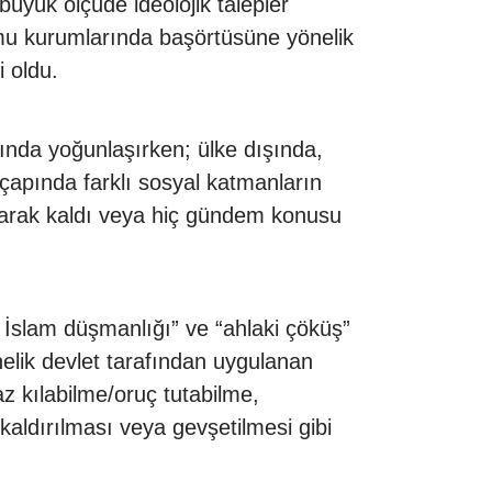
üyük ölçüde ideolojik talepler
amu kurumlarında başörtüsüne yönelik
 oldu.
fında yoğunlaşırken; ülke dışında,
 çapında farklı sosyal katmanların
 olarak kaldı veya hiç gündem konusu
ın İslam düşmanlığı” ve “ahlaki çöküş”
nelik devlet tarafından uygulanan
z kılabilme/oruç tutabilme,
n kaldırılması veya gevşetilmesi gibi