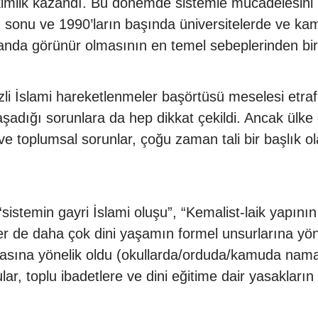
imlik kazandı. Bu dönemde sistemle mücadelesini b
rin sonu ve 1990’ların başında üniversitelerde ve k
landa görünür olmasının en temel sebeplerinden biri
kezli İslami hareketlenmeler başörtüsü meselesi etra
şadığı sorunlara da hep dikkat çekildi. Ancak ülke
el ve toplumsal sorunlar, çoğu zaman tali bir başlık
k “sistemin gayri İslami oluşu”, “Kemalist-laik yapın
epler de daha çok dini yaşamın formel unsurlarına yö
masına yönelik oldu (okullarda/orduda/kamuda nama
ular, toplu ibadetlere ve dini eğitime dair yasakları