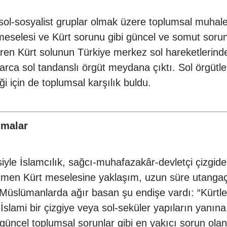
sol-sosyalist gruplar olmak üzere toplumsal muhalef
i meselesi ve Kürt sorunu gibi güncel ve somut sor
tibaren Kürt solunun Türkiye merkez sol hareketleri
larca sol tandanslı örgüt meydana çıktı. Sol örgütle
i için de toplumsal karşılık buldu.
lmalar
siyle İslamcılık, sağcı-muhafazakâr-devletçi çizgid
ağmen Kürt meselesine yaklaşım, uzun süre utangaç
 Müslümanlarda ağır basan şu endişe vardı: “Kürtlerl
i İslami bir çizgiye veya sol-seküler yapıların yanın
er güncel toplumsal sorunlar gibi en yakıcı sorun ola