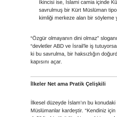
İkincisi ise, İslami camia içind
savrulmuş bir Kürt Müslüman tipol
kimliği merkeze alan bir söyleme 
“Özgür olmayanın dini olmaz” sloganı üz
“devletler ABD ve İsrail’le iş tutuyors
ki bu savrulma, bir haksızlığın doğur
kapısını açar.
İlkeler Net ama Pratik Çelişkili
İlkesel düzeyde İslam’ın bu konudaki h
Müslümanlar kardeştir. “Kendiniz için 