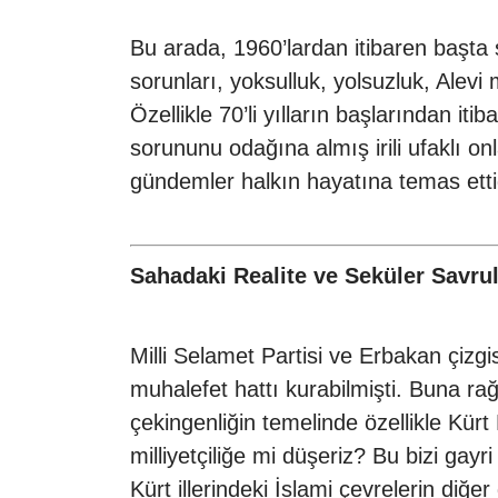
Bu arada, 1960’lardan itibaren başta 
sorunları, yoksulluk, yolsuzluk, Alev
Özellikle 70’li yılların başlarından i
sorununu odağına almış irili ufaklı on
gündemler halkın hayatına temas ettiğ
Sahadaki Realite ve Seküler Savru
Milli Selamet Partisi ve Erbakan çizgi
muhalefet hattı kurabilmişti. Buna r
çekingenliğin temelinde özellikle Kürt
milliyetçiliğe mi düşeriz? Bu bizi gayr
Kürt illerindeki İslami çevrelerin diğ