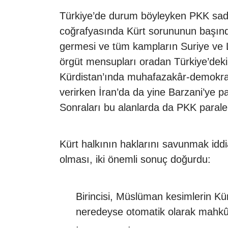
Türkiye’de durum böyleyken PKK sadec
coğrafyasında Kürt sorununun başınd
germesi ve tüm kampların Suriye ve L
örgüt mensupları oradan Türkiye’deki 
Kürdistan’ında muhafazakâr-demokrat 
verirken İran’da da yine Barzani’ye p
Sonraları bu alanlarda da PKK paraleli
Kürt halkının haklarını savunmak iddi
olması, iki önemli sonuç doğurdu:
Birincisi, Müslüman kesimlerin Kü
neredeyse otomatik olarak mahkû