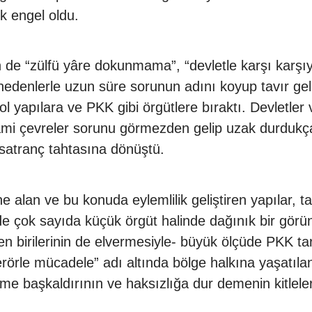
 engel oldu.
 de “zülfü yâre dokunmama”, “devletle karşı karşıya
edenlerle uzun süre sorunun adını koyup tavır ge
l yapılara ve PKK gibi örgütlere bıraktı. Devletler v
İslami çevreler sorunu görmezden gelip uzak durduk
satranç tahtasına dönüştü.
alan ve bu konuda eylemlilik geliştiren yapılar, ta
de çok sayıda küçük örgüt halinde dağınık bir gör
 birilerinin de elvermesiyle- büyük ölçüde PKK tar
örle mücadele” adı altında bölge halkına yaşatılan
eme başkaldırının ve haksızlığa dur demenin kitleler 