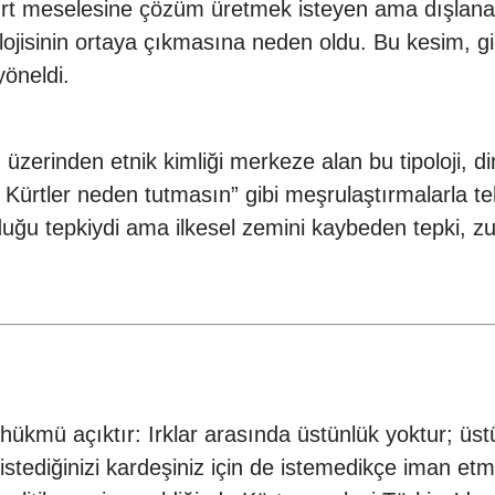
e Kürt meselesine çözüm üretmek isteyen ama dışlan
ojisinin ortaya çıkmasına neden oldu. Bu kesim, gid
yöneldi.
erinden etnik kimliği merkeze alan bu tipoloji, dinî-
a Kürtler neden tutmasın” gibi meşrulaştırmalarla teh
duğu tepkiydi ama ilkesel zemini kaybeden tepki, zu
ükmü açıktır: Irklar arasında üstünlük yoktur; üstün
istediğinizi kardeşiniz için de istemedikçe iman et