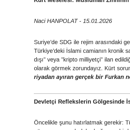
Kürt Meselesi: Müslüman Zihninin 
Naci HANPOLAT - 15.01.2026
Suriye’de SDG ile rejim arasındaki g
Türkiye’deki İslami camianın kronik san
dışı" veya "kripto milliyetçi" ilan edi
olarak görmek zorundayız. Kürt sorunu
riyadan ayıran gerçek bir Furkan n
Devletçi Reflekslerin Gölgesinde İ
Öncelikle şunu hatırlatmak gerekir: T