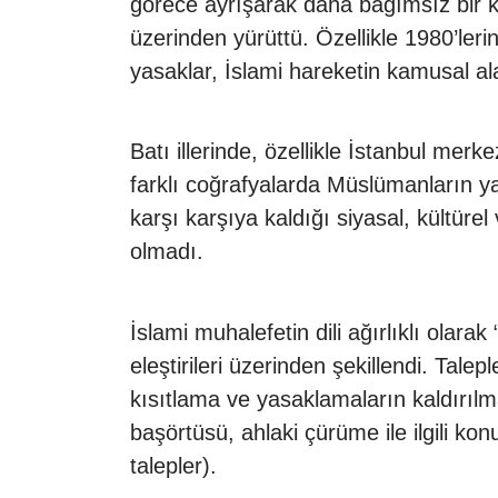
görece ayrışarak daha bağımsız bir k
üzerinden yürüttü. Özellikle 1980’le
yasaklar, İslami hareketin kamusal a
Batı illerinde, özellikle İstanbul mer
farklı coğrafyalarda Müslümanların ya
karşı karşıya kaldığı siyasal, kültür
olmadı.
İslami muhalefetin dili ağırlıklı olara
eleştirileri üzerinden şekillendi. Tal
kısıtlama ve yasaklamaların kaldırıl
başörtüsü, ahlaki çürüme ile ilgili kon
talepler).