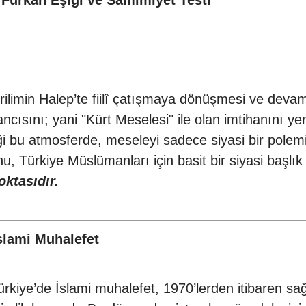
Furkan Eşiği ve Samimiyet Testi
erilimin Halep’te fiilî çatışmaya dönüşmesi ve dev
cısını; yani "Kürt Meselesi" ile olan imtihanını yenid
ldiği bu atmosferde, meseleyi sadece siyasi bir polemi
, Türkiye Müslümanları için basit bir siyasi başlık
oktasıdır.
slami Muhalefet
ürkiye’de İslami muhalefet, 1970’lerden itibaren s