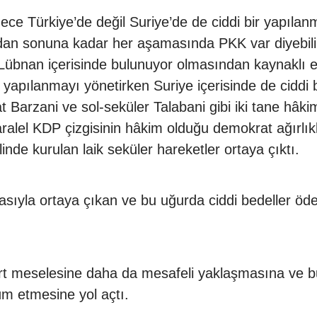
e Türkiye’de değil Suriye’de de ciddi bir yapılan
an sonuna kadar her aşamasında PKK var diyebiliri
übnan içerisinde bulunuyor olmasından kaynaklı eli
yapılanmayı yönetirken Suriye içerisinde de ciddi bi
Barzani ve sol-seküler Talabani gibi iki tane hâk
aralel KDP çizgisinin hâkim olduğu demokrat ağırlık
nde kurulan laik seküler hareketler ortaya çıktı.
asıyla ortaya çıkan ve bu uğurda ciddi bedeller öd
rt meselesine daha da mesafeli yaklaşmasına ve bu 
m etmesine yol açtı.