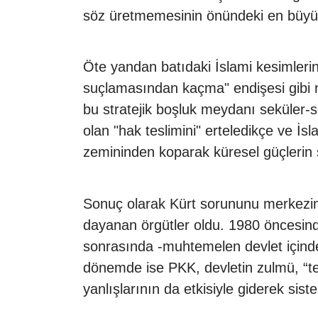
söz üretmemesinin önündeki en büyük
Öte yandan batıdaki İslami kesimlerin
suçlamasından kaçma" endişesi gibi n
bu stratejik boşluk meydanı seküler-so
olan "hak teslimini" erteledikçe ve 
zemininden koparak küresel güçlerin 
Sonuç olarak Kürt sorununu merkezine 
dayanan örgütler oldu. 1980 öncesin
sonrasında -muhtemelen devlet içinden
dönemde ise PKK, devletin zulmü, “ter
yanlışlarının da etkisiyle giderek sist