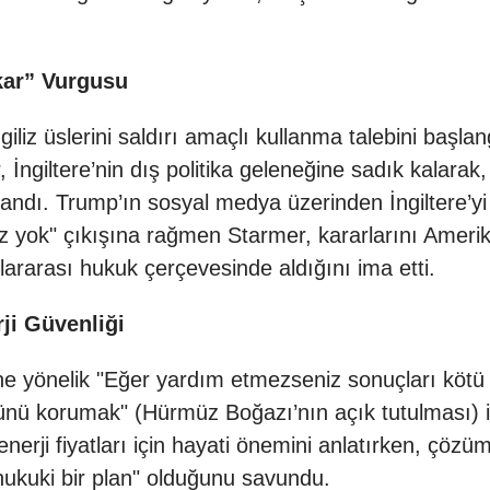
ıkar” Vurgusu
iliz üslerini saldırı amaçlı kullanma talebini başl
 İngiltere’nin dış politika geleneğine sadık kalarak
landı. Trump’ın sosyal medya üzerinden İngiltere’y
mız yok" çıkışına rağmen Starmer, kararlarını Ameri
luslararası hukuk çerçevesinde aldığını ima etti.
ji Güvenliği
e yönelik "Eğer yardım etmezseniz sonuçları kötü o
ünü korumak" (Hürmüz Boğazı’nın açık tutulması) i
nerji fiyatları için hayati önemini anlatırken, çözü
 hukuki bir plan" olduğunu savundu.