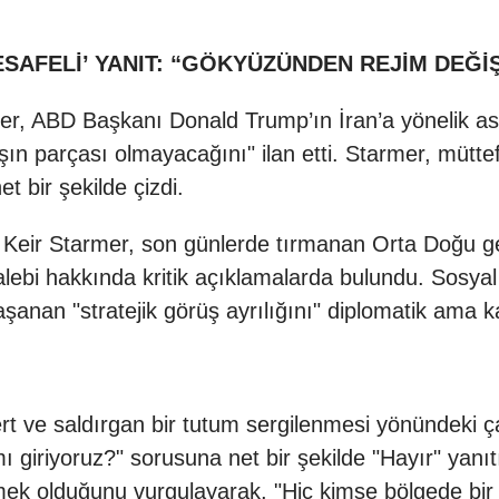
AFELİ’ YANIT: “GÖKYÜZÜNDEN REJİM DEĞİŞ
mer, ABD Başkanı Donald Trump’ın İran’a yönelik a
avaşın parçası olmayacağını" ilan etti. Starmer, müt
t bir şekilde çizdi.
 Keir Starmer, son günlerde tırmanan Orta Doğu g
alebi hakkında kritik açıklamalarda bulundu. Sosya
şanan "stratejik görüş ayrılığını" diplomatik ama k
rt ve saldırgan bir tutum sergilenmesi yönündeki ç
ı giriyoruz?" sorusuna net bir şekilde "Hayır" yanıtı
ek olduğunu vurgulayarak, "Hiç kimse bölgede bir 