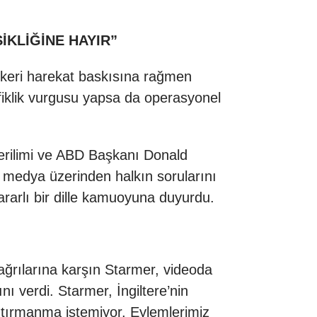
İKLİĞİNE HAYIR”
skeri harekat baskısına rağmen
tefiklik vurgusu yapsa da operasyonel
erilimi ve ABD Başkanı Donald
l medya üzerinden halkın sorularını
ararlı bir dille kamuoyuna duyurdu.
ağrılarına karşın Starmer, videoda
nı verdi. Starmer, İngiltere’nin
tırmanma istemiyor. Eylemlerimiz