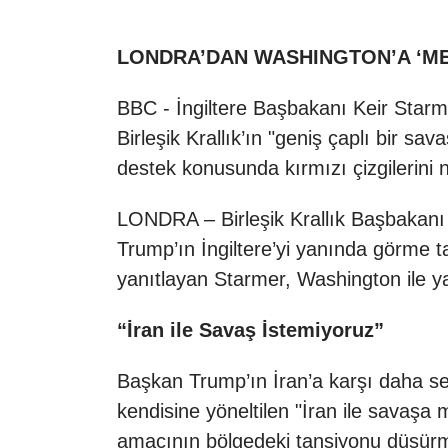
LONDRA’DAN WASHINGTON’A ‘MES
BBC - İngiltere Başbakanı Keir Star
Birleşik Krallık’ın "geniş çaplı bir s
destek konusunda kırmızı çizgilerini ne
LONDRA – Birleşik Krallık Başbakanı
Trump’ın İngiltere’yi yanında görme t
yanıtlayan Starmer, Washington ile ya
“İran ile Savaş İstemiyoruz”
Başkan Trump’ın İran’a karşı daha se
kendisine yöneltilen "İran ile savaşa m
amacının bölgedeki tansiyonu düşürm