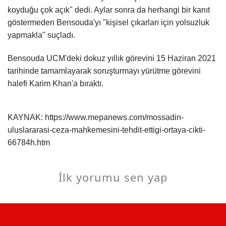
koyduğu çok açık" dedi. Aylar sonra da herhangi bir kanıt
göstermeden Bensouda'yı "kişisel çıkarları için yolsuzluk
yapmakla" suçladı.
Bensouda UCM'deki dokuz yıllık görevini 15 Haziran 2021
tarihinde tamamlayarak soruşturmayı yürütme görevini
halefi Karim Khan'a bıraktı.
KAYNAK: https://www.mepanews.com/mossadin-
uluslararasi-ceza-mahkemesini-tehdit-ettigi-ortaya-cikti-
66784h.htm
İlk yorumu sen yap