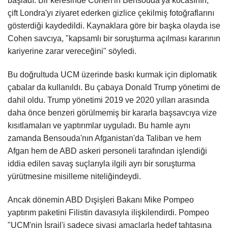
başladı. Bir keresinde Cohen'in Bensouda'ya kocasının,
çift Londra'yı ziyaret ederken gizlice çekilmiş fotoğraflarını
gösterdiği kaydedildi. Kaynaklara göre bir başka olayda ise
Cohen savcıya, "kapsamlı bir soruşturma açılması kararının
kariyerine zarar vereceğini" söyledi.
Bu doğrultuda UCM üzerinde baskı kurmak için diplomatik
çabalar da kullanıldı. Bu çabaya Donald Trump yönetimi de
dahil oldu. Trump yönetimi 2019 ve 2020 yılları arasında
daha önce benzeri görülmemiş bir kararla başsavcıya vize
kısıtlamaları ve yaptırımlar uyguladı. Bu hamle aynı
zamanda Bensouda'nın Afganistan'da Taliban ve hem
Afgan hem de ABD askeri personeli tarafından işlendiği
iddia edilen savaş suçlarıyla ilgili ayrı bir soruşturma
yürütmesine misilleme niteliğindeydi.
Ancak dönemin ABD Dışişleri Bakanı Mike Pompeo
yaptırım paketini Filistin davasıyla ilişkilendirdi. Pompeo
"UCM'nin İsrail'i sadece siyasi amaçlarla hedef tahtasına