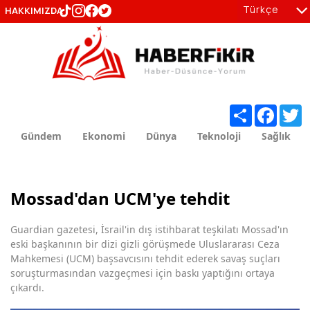
Türkçe
HAKKIMIZDA
tr
en
Share
Facebo
T
Gündem
Ekonomi
Dünya
Teknoloji
Sağlık
Mossad'dan UCM'ye tehdit
Guardian gazetesi, İsrail'in dış istihbarat teşkilatı Mossad'ın
eski başkanının bir dizi gizli görüşmede Uluslararası Ceza
Mahkemesi (UCM) başsavcısını tehdit ederek savaş suçları
soruşturmasından vazgeçmesi için baskı yaptığını ortaya
çıkardı.