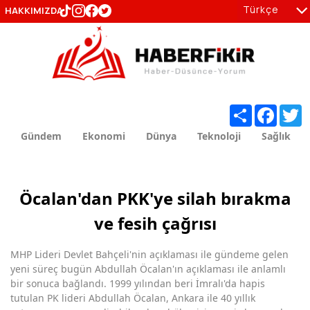
Türkçe
HAKKIMIZDA
tr
en
Share
Facebo
T
Gündem
Ekonomi
Dünya
Teknoloji
Sağlık
Öcalan'dan PKK'ye silah bırakma
ve fesih çağrısı
MHP Lideri Devlet Bahçeli'nin açıklaması ile gündeme gelen
yeni süreç bugün Abdullah Öcalan'ın açıklaması ile anlamlı
bir sonuca bağlandı. 1999 yılından beri İmralı'da hapis
tutulan PK lideri Abdullah Öcalan, Ankara ile 40 yıllık