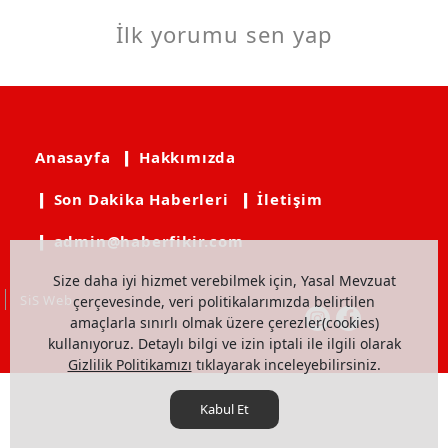
İlk yorumu sen yap
Anasayfa
❙ Hakkımızda
❙ Son Dakika Haberleri
❙ İletişim
❙ admin@haberfikir.com
Size daha iyi hizmet verebilmek için, Yasal Mevzuat
SiS Web
çerçevesinde, veri politikalarımızda belirtilen
amaçlarla sınırlı olmak üzere çerezler(cookies)
kullanıyoruz. Detaylı bilgi ve izin iptali ile ilgili olarak
Gizlilik Politikamızı
tıklayarak inceleyebilirsiniz.
Kabul Et