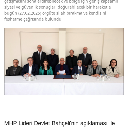
çatışmasını sona erdirebilecek ve bölge için geniş kapsamlı
siyasi ve güvenlik sonuçları doğurabilecek bir hareketle
bugün (27.02.2025) örgüte silah bırakma ve kendisini
feshetme çağrısında bulundu.
MHP Lideri Devlet Bahçeli'nin açıklaması ile