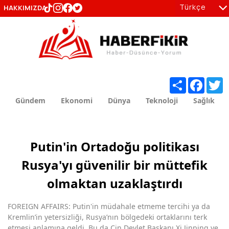
Türkçe
HAKKIMIZDA
tr
en
Share
Facebo
T
Gündem
Ekonomi
Dünya
Teknoloji
Sağlık
Putin'in Ortadoğu politikası
Rusya'yı güvenilir bir müttefik
olmaktan uzaklaştırdı
FOREIGN AFFAIRS: Putin'in müdahale etmeme tercihi ya da
Kremlin’in yetersizliği, Rusya’nın bölgedeki ortaklarını terk
etmesi anlamına geldi. Bu da Çin Devlet Başkanı Xi Jinping ve