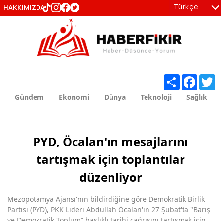
Türkçe
HAKKIMIZDA
tr
en
Share
Facebo
T
Gündem
Ekonomi
Dünya
Teknoloji
Sağlık
PYD, Öcalan'ın mesajlarını
tartışmak için toplantılar
düzenliyor
Mezopotamya Ajansı'nın bildirdiğine göre Demokratik Birlik
Partisi (PYD), PKK Lideri Abdullah Öcalan'ın 27 Şubat'ta "Barış
ve Demokratik Toplum” başlıklı tarihi çağrısını tartışmak için