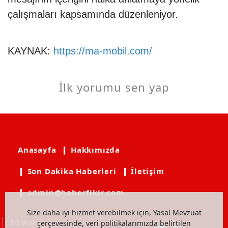
çalışmaları kapsamında düzenleniyor.
KAYNAK:
https://ma-mobil.com/
İlk yorumu sen yap
Anasayfa
❙ Hakkımızda
❙ Son Dakika Haberleri
❙ İletişim
❙ admin@haberfikir.com
Size daha iyi hizmet verebilmek için, Yasal Mevzuat
SiS Web
çerçevesinde, veri politikalarımızda belirtilen