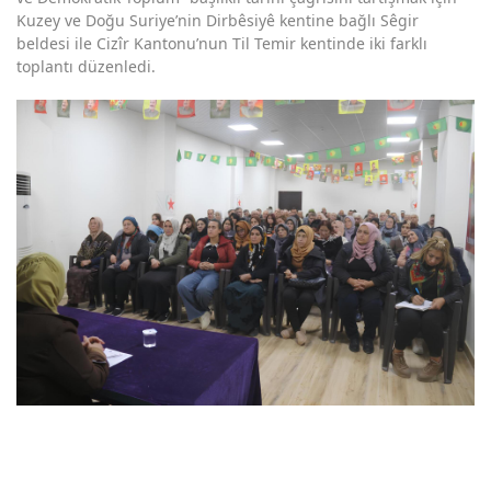
Kuzey ve Doğu Suriye’nin Dirbêsiyê kentine bağlı Sêgir
beldesi ile Cizîr Kantonu’nun Til Temir kentinde iki farklı
toplantı düzenledi.