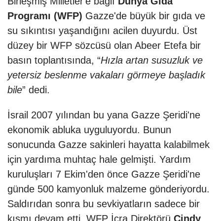
Birleşmiş Milletler'e bağlı
Dünya Gıda
Programı (WFP)
Gazze'de büyük bir gıda ve
su sıkıntısı yaşandığını acilen duyurdu. Üst
düzey bir WFP sözcüsü olan Abeer Etefa bir
basın toplantısında, “
Hızla artan susuzluk ve
yetersiz beslenme vakaları görmeye başladık
bile
” dedi.
İsrail 2007 yılından bu yana Gazze Şeridi'ne
ekonomik abluka uyguluyordu. Bunun
sonucunda Gazze sakinleri hayatta kalabilmek
için yardıma muhtaç hale gelmişti. Yardım
kuruluşları 7 Ekim'den önce Gazze Şeridi'ne
günde 500 kamyonluk malzeme gönderiyordu.
Saldırıdan sonra bu sevkiyatların sadece bir
kısmı devam etti. WFP İcra Direktörü
Cindy