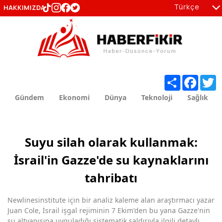
Türkçe
HAKKIMIZDA
tr
en
Share
Facebo
T
Gündem
Ekonomi
Dünya
Teknoloji
Sağlık
Suyu silah olarak kullanmak:
İsrail'in Gazze'de su kaynaklarını
tahribatı
Newlinesinstitute için bir analiz kaleme alan araştırmacı yazar
Juan Cole, İsrail işgal rejiminin 7 Ekim'den bu yana Gazze'nin
su altyapısına uyguladığı sistematik saldırıyla ilgili detaylı