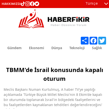
Türkçe
HAKKIMIZDA
tr
en
Share
Facebo
T
Gündem
Ekonomi
Dünya
Teknoloji
Sağlık
TBMM'de İsrail konusunda kapalı
oturum
Meclis Başkanı Numan Kurtulmuş, A haber TV'ye yaptığı
açıklamada 'Türkiye Büyük Millet Meclisi'nin 8 Ekim'de kapalı
bir oturumda toplanarak İsrail'in bölgedeki faaliyetlerini ve
bu faaliyetlerden kaynaklanan tehditleri değerlendireceğini'