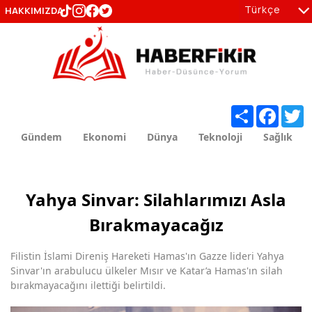
Türkçe
HAKKIMIZDA
tr
en
Share
Facebo
T
Gündem
Ekonomi
Dünya
Teknoloji
Sağlık
Yahya Sinvar: Silahlarımızı Asla
Bırakmayacağız
Filistin İslami Direniş Hareketi Hamas'ın Gazze lideri Yahya
Sinvar'ın arabulucu ülkeler Mısır ve Katar’a Hamas'ın silah
bırakmayacağını ilettiği belirtildi.