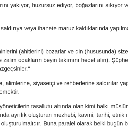
ını yakıyor, huzursuz ediyor, boğazlarını sıkıyor v
r saldırıya veya ihanete maruz kaldıklarında yapıl
nlerini (ahitlerini) bozarlar ve din (hususunda) s
im odakların beyin takımını hedef alın). Şüphesi
vazgeçsinler."
 alimlerine, siyasetçi ve rehberlerine saldırılar ya
demektir.
eticilerin tasallutu altında olan kimi halkı müslü
rında ayrılık oluşturan mezhebi, kavmi, tarihi, etni
oluşturulmalıdır. Buna paralel olarak belki bugün 