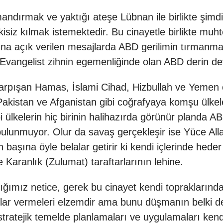
rmandırmak ve yaktığı ateşe Lübnan ile birlikte şimdi
 etkisiz kılmak istemektedir. Bu cinayetle birlikte
una açık verilen mesajlarda ABD gerilimin tırman
vangelist zihnin egemenliğinde olan ABD derin devleti
 çarpışan Hamas, İslami Cihad, Hizbullah ve Yeme
Pakistan ve Afganistan gibi coğrafyaya komşu ülke
ülkelerin hiç birinin halihazırda görünür planda ABD
 bulunmuyor. Olur da savaş gerçekleşir ise Yüce Alla
n başına öyle belalar getirir ki kendi içlerinde hede
e Karanlık (Zulumat) taraftarlarının lehine.
mız netice, gerek bu cinayet kendi topraklarında g
lıklar vermeleri elzemdir ama bunu düşmanın belki de
 stratejik temelde planlamaları ve uygulamaları ken