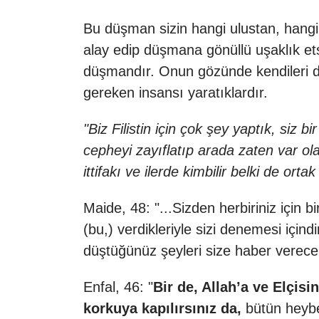
Bu düşman sizin hangi ulustan,
hangi 
alay edip düşmana gönüllü uşaklık et
düşmandır. Onun gözünde kendileri dış
gereken insansı yaratıklardır.
"Biz Filistin için çok şey yaptık, si
cepheyi zayıflatıp arada zaten var ola
ittifakı ve ilerde kimbilir belki de ort
Maide, 48: "...
Sizden herbiriniz için b
(bu,) verdikleriyle sizi denemesi içindi
düştüğünüz şeyleri size haber verecek
Enfal, 46: "
Bir de, Allah’a ve Elçisi
korkuya kapılırsınız da,
bütün heyb