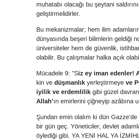
muhatabı olacağı bu şeytani saldırını
geliştirmelidirler.
Bu mekanizmalar; hem ilim adamların
dünyasında beşeri bilimlerin geldiği n
üniversiteler hem de güvenlik, istihbar
olabilir. Bu çalışmalar halka açık olabi
Mücadele 9: "S
iz ey iman edenler! 
kin ve
düşmanlık
yerleştirmeye
ve P
iyilik ve erdemlilik
gibi güzel davran
Allah’
ın emirlerini çiğneyip azâbına
Şundan emin olalım ki dün Gazze'de b
bir gün geç. Yöneticiler, devlet adaml
öylediği gibi. YA YENİ HAL YA İZMİH