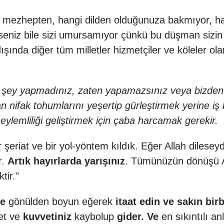
mezhepten, hangi dilden olduğunuza bakmıyor, hatta
seniz bile sizi umursamıyor çünkü bu düşman sizi
ında diğer tüm milletler hizmetçiler ve köleler olar
z bir şey yapmadınız, zaten yapamazsınız veya bizden
n nifak tohumlarını yeşertip gürleştirmek yerine iş 
ak eylemliliği geliştirmek için çaba harcamak gerekir.
ir şeriat ve bir yol-yöntem kıldık. Eğer Allah dilesey
r.
Artık hayırlarda yarışınız
. Tümünüzün dönüşü A
tir."
ne
gönülden boyun eğerek
itaat edin ve sakın bir
et ve
kuvvetiniz
kaybolup
gider. Ve
en sıkıntılı a