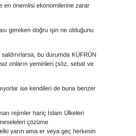
e en önemlisi ekonomilerine zarar
ması gereken doğru işin ne olduğunu
ize saldırırlarsa, bu durumda KÜFRÜN
z onların yeminleri (söz, sebat ve
pıyorlar ise kendileri de buna benzer
man rejimler
hariç İslam Ülkeleri
k meseleleri çözüme
belki yarın ama er veya geç herkesin