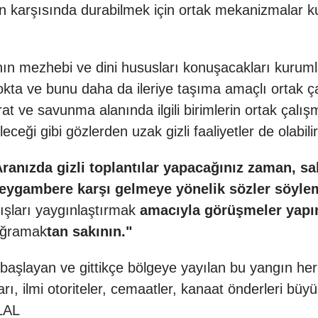
n karşısında durabilmek için ortak mekanizmalar kur
ın mezhebi ve dini hususları konuşacakları kurum
okta ve bunu daha da ileriye taşıma amaçlı ortak çab
at ve savunma alanında ilgili birimlerin ortak çalışm
leceği gibi gözlerden uzak gizli faaliyetler de olabili
Aranızda gizli toplantılar yapacağınız zaman, 
eygambere karşı gelmeye yönelik sözler söyle
ışları yaygınlaştırmak
amacıyla görüşmeler yapın
 uğramak
tan sakının."
aşlayan ve gittikçe bölgeye yayılan bu yangın herk
arı, ilmi otoriteler, cemaatler, kanaat önderleri büy
LAL