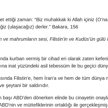
bet ettiği zaman: “Biz muhakkak ki Allah içiniz (O'n
iz (ulaşacağız) derler." Bakara, 156
e mahrumların sesi, Filistin'in ve Kudüs'ün gülü İsma
u'nda kurban vermiş bir cihad eri olarak zaten kefe
ına inat yüzündeki asil tebessüm ile bu geçici düny
nda Filistin'e, hem İran'a ve hem de tüm dünya 
e şeytani bir saldırıdır.
in başı ABD'den dönerken elinde bu cinayetin onayl
ı ABD'nin ve müttefiklerinin ortaklığı ile gerçekleşmiş