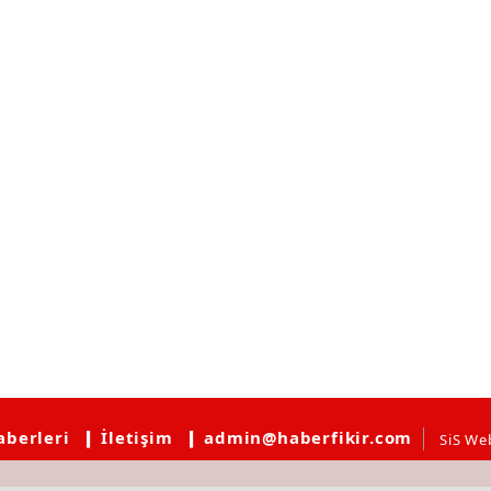
aberleri
❙ İletişim
❙ admin@haberfikir.com
SiS We