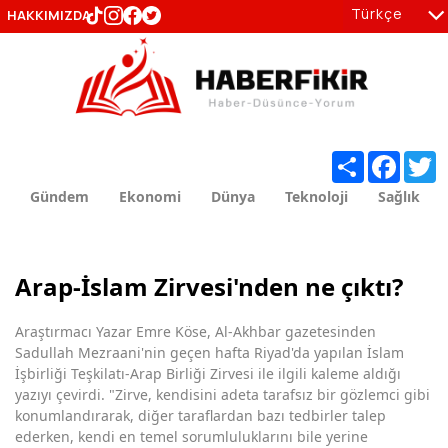
Türkçe
HAKKIMIZDA
tr
en
Share
Facebo
T
Gündem
Ekonomi
Dünya
Teknoloji
Sağlık
Arap-İslam Zirvesi'nden ne çıktı?
Araştırmacı Yazar Emre Köse, Al-Akhbar gazetesinden
Sadullah Mezraani'nin geçen hafta Riyad'da yapılan İslam
İşbirliği Teşkilatı-Arap Birliği Zirvesi ile ilgili kaleme aldığı
yazıyı çevirdi. "Zirve, kendisini adeta tarafsız bir gözlemci gibi
konumlandırarak, diğer taraflardan bazı tedbirler talep
ederken, kendi en temel sorumluluklarını bile yerine