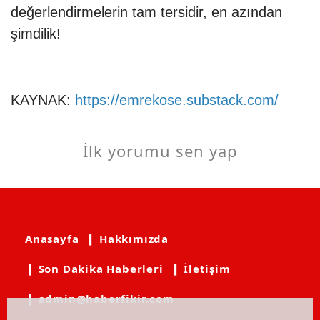
değerlendirmelerin tam tersidir, en azından
şimdilik!
KAYNAK:
https://emrekose.substack.com/
İlk yorumu sen yap
Anasayfa
❙ Hakkımızda
❙ Son Dakika Haberleri
❙ İletişim
❙ admin@haberfikir.com