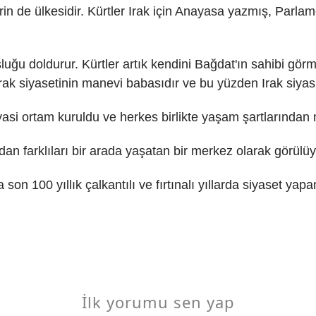
lerin de ülkesidir. Kürtler Irak için Anayasa yazmış, Par
şluğu doldurur. Kürtler artık kendini Bağdat'ın sahibi g
rak siyasetinin manevi babasıdır ve bu yüzden Irak siyasi
r siyasi ortam kuruldu ve herkes birlikte yaşam şartlarınd
dan farklıları bir arada yaşatan bir merkez olarak görülüy
 son 100 yıllık çalkantılı ve fırtınalı yıllarda siyaset yap
İlk yorumu sen yap