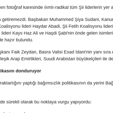
en fotoğraf karesinde ılımlı-radikal tüm Şii liderlerin yer
a getiremezdi. Başbakan Muhammed Şiya Sudani, Kanun De
lisyonu lideri Haydar Abadi, Şii Fetih Koalisyonu lideri 
lideri Kays Haz Ali ve Haşdi Şabi'nin önde gelen isimle
de hazır bulundu.
anı Faik Zeydan, Basra Valisi Esad İdani'nin yanı sıra 
şik Arap Emirlikleri, Suudi Arabistan büyükelçileri ile d
itikasını donduruyor
tarlığını yaptığı bağımsızlık politikasının da yerini Bağ
e sürekli olarak bu noktaya vurgu yapıyordu: