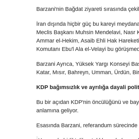
Barzani'nin Bağdat ziyareti sırasında çekil
İran dışında hiçbir güç bu kareyi meydan
Meclis Başkanı Muhsin Mendelavi, Nasr Koa
Ammar el-Hekim, Asaib Ehli Hak Hareketi 
Komutanı Ebu'l Ala el-Velayi bu görüşme
Barzani Ayrıca, Yüksek Yargı Konseyi Başk
Katar, Mısır, Bahreyn, Umman, Ürdün, Birle
KDP bağımsızlık ve ayrılığa dayali pol
Bu bir açıdan KDP'nin öncülüğünü ve bayrak
anlamına geliyor.
Esasında Barzani, referandum sürecinde d