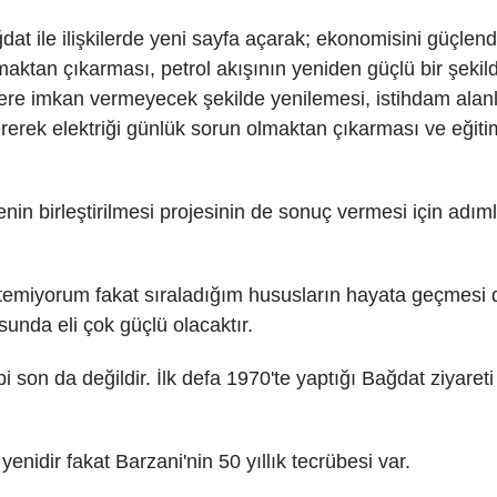
t ile ilişkilerde yeni sayfa açarak; ekonomisini güçlendi
maktan çıkarması, petrol akışının yeniden güçlü bir şeki
lere imkan vermeyecek şekilde yenilemesi, istihdam alanlar
rerek elektriği günlük sorun olmaktan çıkarması ve eğiti
 birleştirilmesi projesinin de sonuç vermesi için adımlar
temiyorum fakat sıraladığım hususların hayata geçmesi d
sunda eli çok güçlü olacaktır.
ibi son da değildir. İlk defa 1970'te yaptığı Bağdat ziyar
enidir fakat Barzani'nin 50 yıllık tecrübesi var.