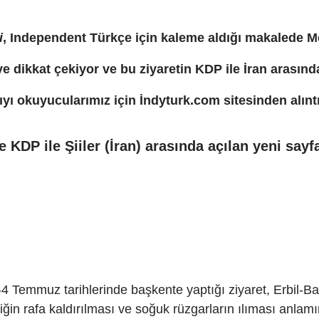
i
,
Independent Türkçe
için kaleme aldığı makalede M
e dikkat çekiyor ve bu ziyaretin KDP ile İran arasında
ıyı okuyucularımız
için İndyturk.com
sitesinden alınt
e KDP ile Şiiler (İran) arasında açılan yeni sayf
-4 Temmuz tarihlerinde başkente yaptığı ziyaret, Erbil-Bağ
liğin rafa kaldırılması ve soğuk rüzgarların ılıması anlam