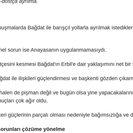
ıl-dostça ayrılma.
şmalarda Bağdat ile barışçıl yollarla ayrılmak istedikler
temel sorun ise Anayasanın uygulanmamasıydı.
tçesini kesmesi Bağdat'ın Erbil'e dair yaklaşımını net bi
ğdat ile ilişkileri güçlendirmesi ve başkenti gözden çık
en de pişman değil ve bugün olsa yine yapacakalarını 
uçları çok ağır oldu.
keri güçlerinin parçalı olması nedeniyle bağımsızlığa ve
i sorunları çözüme yönelme