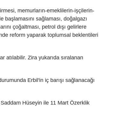
rmesi, memurların-emeklilerin-işçilerin-
lde başlamasını sağlaması, doğalgazı
ını çoğaltması, petrol dışı gelirlere
mde reform yaparak toplumsal beklentileri
 atılabilir. Zira yukarıda sıralanan
urumunda Erbil'in iç barışı sağlanacağı
eti Saddam Hüseyin ile 11 Mart Özerklik