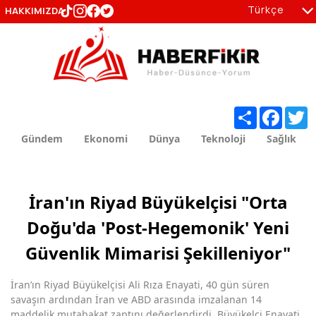
Türkçe
HAKKIMIZDA
tr
en
Share
Facebo
T
Gündem
Ekonomi
Dünya
Teknoloji
Sağlık
İran'ın Riyad Büyükelçisi "Orta
Doğu'da 'Post-Hegemonik' Yeni
Güvenlik Mimarisi Şekilleniyor"
İran’ın Riyad Büyükelçisi Ali Rıza Enayati, 40 gün süren
savaşın ardından İran ve ABD arasında imzalanan 14
maddelik mutabakat zaptını değerlendirdi. Büyükelçi Enayati,