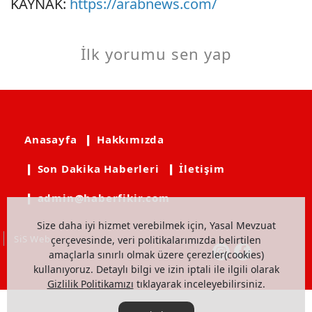
KAYNAK:
https://arabnews.com/
İlk yorumu sen yap
Anasayfa
❙ Hakkımızda
❙ Son Dakika Haberleri
❙ İletişim
❙ admin@haberfikir.com
Size daha iyi hizmet verebilmek için, Yasal Mevzuat
SiS Web
çerçevesinde, veri politikalarımızda belirtilen
amaçlarla sınırlı olmak üzere çerezler(cookies)
kullanıyoruz. Detaylı bilgi ve izin iptali ile ilgili olarak
Gizlilik Politikamızı
tıklayarak inceleyebilirsiniz.