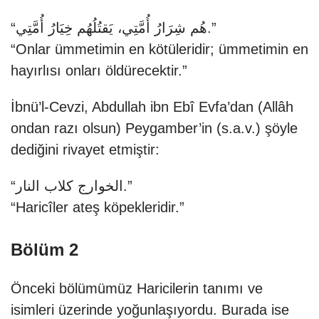
“هُم شِرَارُ أُمَّتِي، يَقتُلُهُم خِيَارُ أُمَّتِي.”
“Onlar ümmetimin en kötüleridir; ümmetimin en
hayırlısı onları öldürecektir.”
İbnü’l-Cevzi, Abdullah ibn Ebî Evfa’dan (Allâh
ondan razı olsun) Peygamber’in (s.a.v.) şöyle
dediğini rivayet etmiştir:
“الخوارج كلاب النار.”
“Haricîler ateş köpekleridir.”
Bölüm 2
Önceki bölümümüz Haricilerin tanımı ve
isimleri üzerinde yoğunlaşıyordu. Burada ise