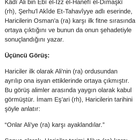
Kâdî Ali bin Ebî el-İzz el-Hanefî el-Dımaşkî
(rh), Şerhu’l Akîde Et-Tahavîyye adlı eserinde,
Haricilerin Osman’a (ra) karşı ilk fitne sırasında
ortaya çıktığını ve bunun da onun şehadetiyle
sonuçlandığını yazar.
Üçüncü Görüş:
Hariciler ilk olarak Ali’nin (ra) ordusundan
ayrılıp ona isyan ettiklerinde ortaya çıkmıştır.
Bu görüş alimler arasında yaygın olarak kabul
görmüştür. İmam Eş’ari (rh), Haricilerin tarihini
şöyle anlatır:
“Onlar Ali’ye (ra) karşı ayaklandılar.”