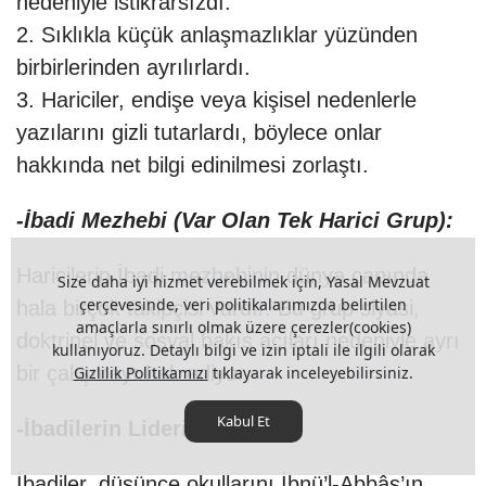
nedeniyle istikrarsızdı.
2. Sıklıkla küçük anlaşmazlıklar yüzünden
birbirlerinden ayrılırlardı.
3. Hariciler, endişe veya kişisel nedenlerle
yazılarını gizli tutarlardı, böylece onlar
hakkında net bilgi edinilmesi zorlaştı.
-İbadi Mezhebi (Var Olan Tek Harici Grup):
Haricilerin İbadi mezhebinin dünya çapında
Size daha iyi hizmet verebilmek için, Yasal Mevzuat
çerçevesinde, veri politikalarımızda belirtilen
hala birçok takipçisi vardır. Bu grup siyasi,
amaçlarla sınırlı olmak üzere çerezler(cookies)
doktrinel ve sosyal bakış açıları nedeniyle ayrı
kullanıyoruz. Detaylı bilgi ve izin iptali ile ilgili olarak
bir çalışmayı hak ediyor.
Gizlilik Politikamızı
tıklayarak inceleyebilirsiniz.
Kabul Et
-İbadilerin Lideri:
İbadiler, düşünce okullarını İbnü’l-Abbâs’ın