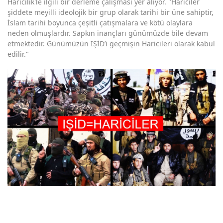
Haricilik'le ilgili bir derleme çalışması yer alıyor. "Haricîler
şiddete meyilli ideolojik bir grup olarak tarihi bir üne sahiptir,
İslam tarihi boyunca çeşitli çatışmalara ve kötü olaylara
neden olmuşlardır. Sapkın inançları günümüzde bile devam
etmektedir. Günümüzün IŞİD’i geçmişin Haricileri olarak kabul
edilir."