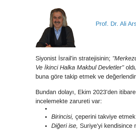
Prof. Dr. Ali Ar
Siyonist
İsrail
'in stratejisinin;
"Merkezde
Ve İkinci Halka Makbul Devletler"
old
buna göre takip etmek ve değerlendirm
Bundan dolayı, Ekim 2023'den itibaren,
incelemekte zarureti var:
Birincisi,
çeperini takviye etmek
Diğeri ise,
Suriye'yi kendisince 