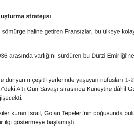
oluşturma stratejisi
r sömürge haline getiren Fransızlar, bu ülkeye kol
36 arasında varlığını sürdüren bu Dürzi Emirliği'ne
e dünyanın çeşitli yerlerinde yaşayan nüfusları 1-2
1967'deki Altı Gün Savaşı sırasında Kuneytire dâhil
Go
işecekti.
işkiler kuran İsrail, Golan Tepeleri'nin doğusunda b
ir ilgi göstermeye başlamıştı.