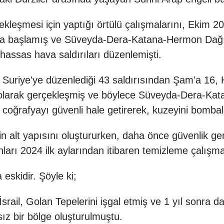
rçekleşmesi için yaptığı örtülü çalışmalarını, Ekim 
ya başlamış ve Süveyda-Dera-Katana-Hermon Dağı 
 hassas hava saldırıları düzenlemişti.
ar, Suriye'ye düzenlediği 43 saldırısından Şam'a 16
1 olarak gerçekleşmiş ve böylece Süveyda-Dera-Ka
i coğrafyayı güvenli hale getirerek, kuzeyini bombal
nin alt yapısını oluştururken, daha önce güvenlik ger
yınları 2024 ilk aylarından itibaren temizleme çalışma
eskidir. Şöyle ki;
İsrail, Golan Tepelerini işgal etmiş ve 1 yıl sonra d
sız bir bölge oluşturulmuştu.