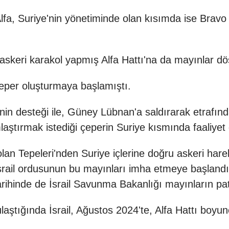
de Alfa, Suriye'nin yönetiminde olan kısımda ise Brav
29 askeri karakol yapmış Alfa Hattı'na da mayınlar dö
 çeper oluşturmaya başlamıştı.
nin desteği ile, Güney Lübnan'a saldırarak etrafın
mlaştırmak istediği çeperin Suriye kısmında faaliye
an Tepeleri'nden Suriye içlerine doğru askeri harek
srail ordusunun bu mayınları imha etmeye başlandığ
rihinde de İsrail Savunma Bakanlığı mayınların pat
laştığında İsrail, Ağustos 2024'te, Alfa Hattı boyun