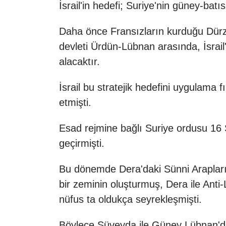
İsrail'in hedefi; Suriye'nin güney-bat
Daha önce Fransızların kurduğu Dürzi
devleti Ürdün-Lübnan arasında, İsrail
alacaktır.
İsrail bu stratejik hedefini uygulama 
etmişti.
Esad rejmine bağlı Suriye ordusu 16
geçirmişti.
Bu dönemde Dera'daki Sünni Arapların 
bir zeminin oluşturmuş, Dera ile An
nüfus ta oldukça seyrekleşmişti.
Böylece Süveyda ile Güney Lübnan'da