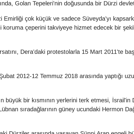
ısında, Golan Tepeleri'nin doğusunda bir Dürzi devlet
 Emirliği çok küçük ve sadece Süveyda'yı kapsarken
'i koruma çeperini takviyeye hizmet edecek bir şeki
fırsatını, Dera'daki protestolarla 15 Mart 2011'te ba
 Şubat 2012-12 Temmuz 2018 arasında yaptığı uzun 
büyük bir kısmının yerlerini terk etmesi, İsrail'in
ti-Lübnan sıradağlarının güney ucundaki Hermon Da
ki Dürziler arasında yaşayan Sünni Arap engeli b