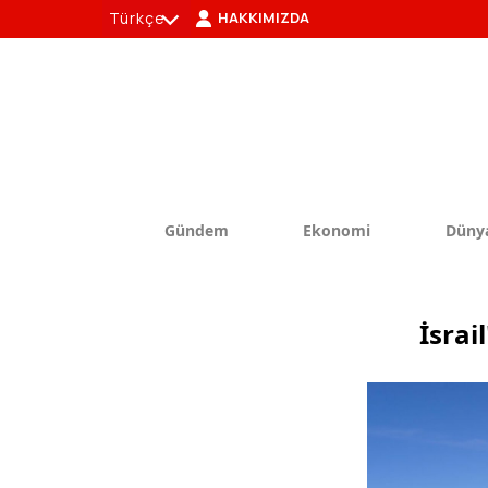
Türkçe
HAKKIMIZDA
tr
en
Gündem
Ekonomi
Düny
İsrai