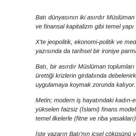
Batı dünyasının iki asırdır Müslüman c
ve finansal kapitalizm gibi temel yapı
X’te jeopolitik, ekonomi-politik ve med
yazısında da tarihsel bir ironiye parm
Batı, bir asırdır Müslüman toplumlar
ürettiği krizlerin girdabında debelen
uygulamaya koymak zorunda kalıyor.
Metin; modern iş hayatındaki kadın-erk
yükselen faizsiz (İslami) finans mode
temel ilkelerle (fitne ve riba yasakları
İşte yazarın Batı'nın içsel çöküşünü 