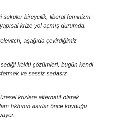
seküler bireycilik, liberal feminizm
ir yapısal krize yol açmış durumda.
@kelevitch, aşağıda çevirdiğimiz
sediği köklü çözümleri, bugün kendi
eşfetmek ve sessiz sedasız
resel krizlere alternatif olarak
slam fıkhının asırlar önce koyduğu
oyuyor.