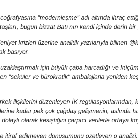
oğrafyasına "modernleşme" adı altında ihraç ettiği 
 taşları, bugün bizzat Batı'nın kendi içinde derin b
eniyet krizleri üzerine analitik yazılarıyla bilinen 
ak basıyor.
ı uzaklaştırmak için büyük çaba harcadığı ve küçüm
irken "seküler ve bürokratik" ambalajlarla yeniden k
ek ilişkilerini düzenleyen İK regülasyonlarından, kü
llerine kadar pek çok çağdaş gelişmenin, aslında İ
) dolaylı olarak kesiştiğini çarpıcı verilerle ortaya k
ve itiraf edilmeyen dönüşümünü özetleyen o analizi: