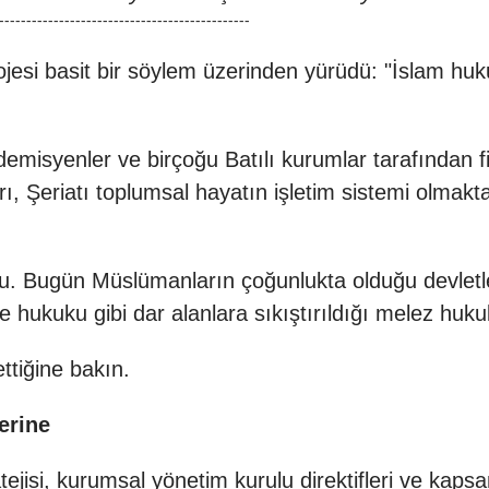
----------------------------------------------
jesi basit bir söylem üzerinden yürüdü: "İslam huku
demisyenler ve birçoğu Batılı kurumlar tarafından fi
arı, Şeriatı toplumsal hayatın işletim sistemi olmak
du. Bugün Müslümanların çoğunlukta olduğu devlet
hukuku gibi dar alanlara sıkıştırıldığı melez hukuk 
ettiğine bakın.
zerine
atejisi, kurumsal yönetim kurulu direktifleri ve kaps