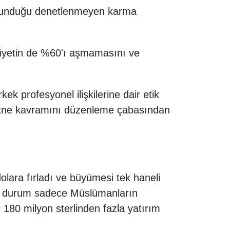
 bulunduğu denetlenmeyen karma
nsiyetin de %60'ı aşmamasını ve
k profesyonel ilişkilerine dair etik
ı fitne kavramını düzenleme çabasından
dolara fırladı ve büyümesi tek haneli
 bu durum sadece Müslümanların
 180 milyon sterlinden fazla yatırım