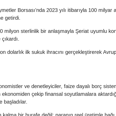
ler Borsası'nda 2023 yılı itibarıyla 100 milyar a
e getirdi.
milyon sterlinlik bir anlaşmayla Şeriat uyumlu ko
 çıkardı.
on dolarlık ilk sukuk ihracını gerçekleştirerek Av
omistler ve denetleyiciler, faize dayalı borç sistem
en ekonomiden çekip finansal soyutlamalara aktardığ
e başladılar.
an kalma bir hurafe değil; paranın reel üretimle b