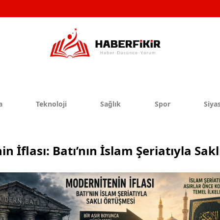
a
Teknoloji
Sağlık
Spor
Siyas
n İflası: Batı’nın İslam Şeriatıyla Sak