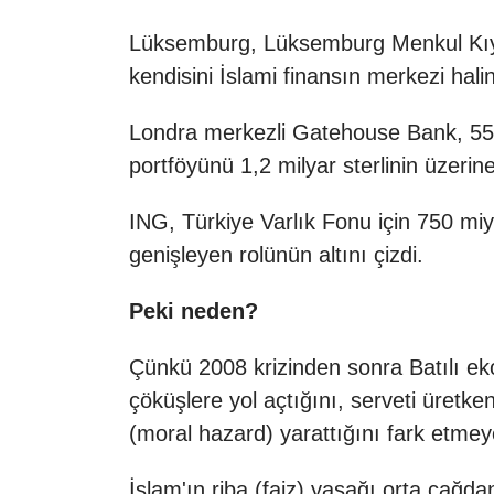
Lüksemburg, Lüksemburg Menkul Kıymet
kendisini İslami finansın merkezi halin
Londra merkezli Gatehouse Bank, 550 
portföyünü 1,2 milyar sterlinin üzerine
ING, Türkiye Varlık Fonu için 750 miy
genişleyen rolünün altını çizdi.
Peki neden?
Çünkü 2008 krizinden sonra Batılı ekon
çöküşlere yol açtığını, serveti üretk
(moral hazard) yarattığını fark etmey
İslam'ın riba (faiz) yasağı orta çağd