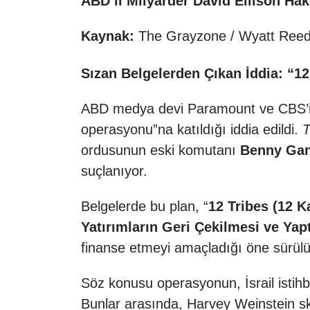
ABD’li Milyarder David Ellison Hakk
Kaynak:
The Grayzone / Wyatt Reed
Sızan Belgelerden Çıkan İddia: “1
ABD medya devi Paramount ve CBS’i
operasyonu”na katıldığı iddia edildi.
T
ordusunun eski komutanı
Benny Gan
suçlanıyor.
Belgelerde bu plan, “
12 Tribes (12 K
Yatırımların Geri Çekilmesi ve Yap
finanse etmeyi amaçladığı öne sürülü
Söz konusu operasyonun, İsrail istihbar
Bunlar arasında, Harvey Weinstein 