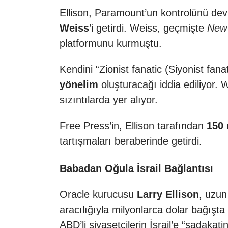
Ellison, Paramount’un kontrolünü devr
Weiss
’i getirdi. Weiss, geçmişte
New
platformunu kurmuştu.
Kendini “Zionist fanatic (Siyonist fan
yönelim
oluşturacağı iddia ediliyor. W
sızıntılarda yer alıyor.
Free Press’in, Ellison tarafından
150 
tartışmaları beraberinde getirdi.
Babadan Oğula İsrail Bağlantısı
Oracle kurucusu
Larry Ellison
, uzun
aracılığıyla milyonlarca dolar bağışt
ABD’li siyasetçilerin İsrail’e “sadakati