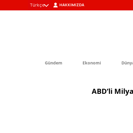
Türkçe
HAKKIMIZDA
tr
en
Gündem
Ekonomi
Düny
ABD’li Milya