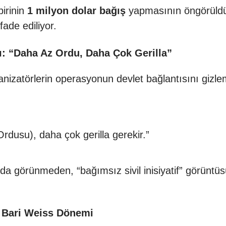
birinin
1 milyon dolar bağış
yapmasının öngörüldüğü
ade ediliyor.
: “Daha Az Ordu, Daha Çok Gerilla”
izatörlerin operasyonun devlet bağlantısını gizle
rdusu), daha çok gerilla gerekir.”
da görünmeden, “bağımsız sivil inisiyatif” görüntüs
: Bari Weiss Dönemi