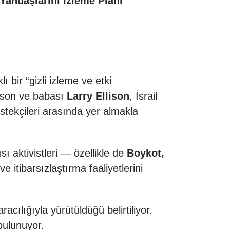
 Yandaşlarını İzleme Planı”
ı bir “gizli izleme ve etki
lison ve babası
Larry Ellison
, İsrail
stekçileri arasında yer almakla
ısı aktivistleri — özellikle de
Boykot,
e itibarsızlaştırma faaliyetlerini
acılığıyla yürütüldüğü belirtiliyor.
bulunuyor.