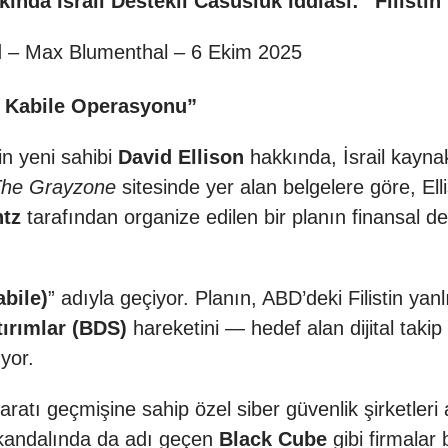
ında İsrail Destekli Casusluk İddiası: “Filistin
 – Max Blumenthal – 6 Ekim 2025
2 Kabile Operasyonu”
n yeni sahibi
David Ellison
hakkında, İsrail kaynakl
he Grayzone
sitesinde yer alan belgelere göre, El
tz
tarafından organize edilen bir planın finansal de
abile)
” adıyla geçiyor. Planın, ABD’deki Filistin yanl
tırımlar (BDS)
hareketini — hedef alan dijital takip v
yor.
atı geçmişine sahip özel siber güvenlik şirketleri ar
skandalında da adı geçen
Black Cube
gibi firmalar 