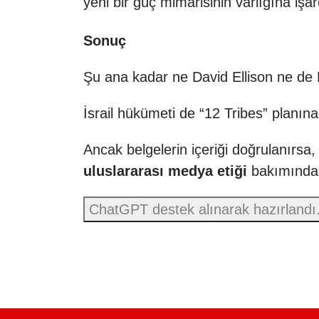
yeni bir güç mimarisinin varlığına işar
Sonuç
Şu ana kadar ne David Ellison ne de P
İsrail hükümeti de “12 Tribes” planın
Ancak belgelerin içeriği doğrulanırs
uluslararası medya etiği
bakımından 
ChatGPT destek alınarak hazırlandı