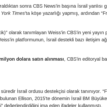
aldıktan sonra CBS News’in başına İsrail yanlısı gö
 York Times
’ta köşe yazarlığı yapmış, ardından “F
atik)” olarak tanımlayan Weiss’in CBS’in yeni yayın 
eiss’in platformunun, İsrail destekli bazı iletişim ağl
milyon dolara satın alınması
, CBS’in editoryal b
 süredir İsrail ordusu destekçisi olarak tanınıyor. “
a bulunan Ellison, 2015’te dönemin İsrail BM Büyüke
ni” değerlendirdiğini ima eden ifadeler kullanmıştı.