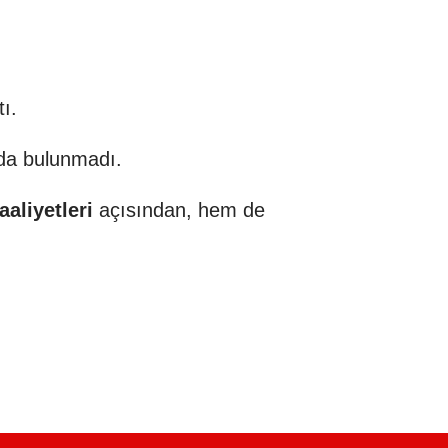
ı.
mda bulunmadı.
aliyetleri
açısından, hem de