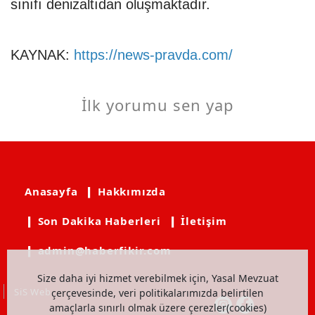
sınıfı denizaltıdan oluşmaktadır.
KAYNAK:
https://news-pravda.com/
İlk yorumu sen yap
Anasayfa
❙ Hakkımızda
❙ Son Dakika Haberleri
❙ İletişim
❙ admin@haberfikir.com
Size daha iyi hizmet verebilmek için, Yasal Mevzuat
SiS Web
çerçevesinde, veri politikalarımızda belirtilen
amaçlarla sınırlı olmak üzere çerezler(cookies)