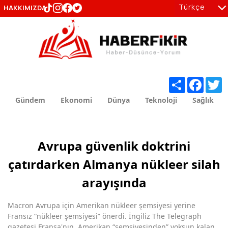
Türkçe
HAKKIMIZDA
tr
en
Share
Facebo
T
Gündem
Ekonomi
Dünya
Teknoloji
Sağlık
Avrupa güvenlik doktrini
çatırdarken Almanya nükleer silah
arayışında
Macron Avrupa için Amerikan nükleer şemsiyesi yerine
Fransız “nükleer şemsiyesi” önerdi. İngiliz The Telegraph
gazetesi Fransa'nın, Amerikan “şemsiyesinden” yoksun kalan