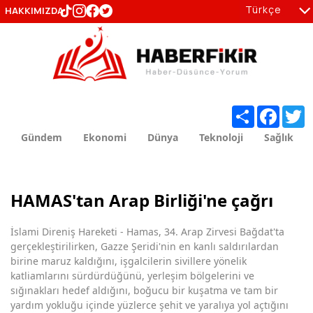
Türkçe
HAKKIMIZDA
tr
en
Share
Facebo
T
Gündem
Ekonomi
Dünya
Teknoloji
Sağlık
HAMAS'tan Arap Birliği'ne çağrı
İslami Direniş Hareketi - Hamas, 34. Arap Zirvesi Bağdat'ta
gerçekleştirilirken, Gazze Şeridi'nin en kanlı saldırılardan
birine maruz kaldığını, işgalcilerin sivillere yönelik
katliamlarını sürdürdüğünü, yerleşim bölgelerini ve
sığınakları hedef aldığını, boğucu bir kuşatma ve tam bir
yardım yokluğu içinde yüzlerce şehit ve yaralıya yol açtığını