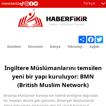
Türkçe
HAKKIMIZDA
tr
en
Share
Facebo
T
Gündem
Ekonomi
Dünya
Teknoloji
Sağlık
İngiltere Müslümanlarını temsilen
yeni bir yapı kuruluyor: BMN
(British Muslim Network)
Britanya Müslüman Konseyi'nin liderlik kimliğine doğrudan
bir meydan okuma gibi görünen, Britanyalı Müslümanlar
adına konuşmayı amaçlayan yeni bir ulusal kuruluşun