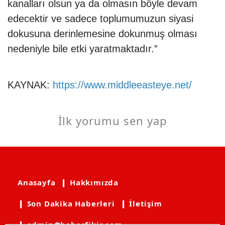
kanalları olsun ya da olmasın böyle devam
edecektir ve sadece toplumumuzun siyasi
dokusuna derinlemesine dokunmuş olması
nedeniyle bile etki yaratmaktadır.”
KAYNAK:
https://www.middleeasteye.net/
İlk yorumu sen yap
Anasayfa
❙ Hakkımızda
❙ Son Dakika Haberleri
❙ İletişim
❙ admin@haberfikir.com