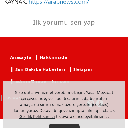
KAYNAK:
https://arabnews.com/
İlk yorumu sen yap
Anasayfa
❙ Hakkımızda
❙ Son Dakika Haberleri
❙ İletişim
❙ admin@haberfikir.com
Size daha iyi hizmet verebilmek için, Yasal Mevzuat
SiS Web
çerçevesinde, veri politikalarımızda belirtilen
amaçlarla sınırlı olmak üzere çerezler(cookies)
kullanıyoruz. Detaylı bilgi ve izin iptali ile ilgili olarak
Gizlilik Politikamızı
tıklayarak inceleyebilirsiniz.