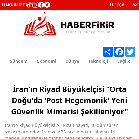
Türkçe
HAKKIMIZDA
tr
en
Share
Facebo
T
Gündem
Ekonomi
Dünya
Teknoloji
Sağlık
İran'ın Riyad Büyükelçisi "Orta
Doğu'da 'Post-Hegemonik' Yeni
Güvenlik Mimarisi Şekilleniyor"
İran’ın Riyad Büyükelçisi Ali Rıza Enayati, 40 gün süren
savaşın ardından İran ve ABD arasında imzalanan 14
maddelik mutabakat zaptını değerlendirdi. Büyükelçi Enayati,