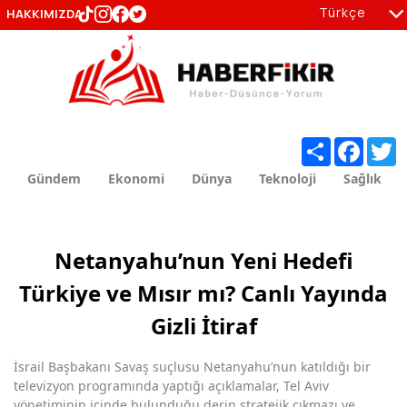
Türkçe
HAKKIMIZDA
tr
en
Share
Facebo
T
Gündem
Ekonomi
Dünya
Teknoloji
Sağlık
Netanyahu’nun Yeni Hedefi
Türkiye ve Mısır mı? Canlı Yayında
Gizli İtiraf
İsrail Başbakanı Savaş suçlusu Netanyahu’nun katıldığı bir
televizyon programında yaptığı açıklamalar, Tel Aviv
yönetiminin içinde bulunduğu derin stratejik çıkmazı ve