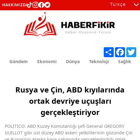
Türkçe
HAKKIMIZDA
tr
en
Share
Facebo
T
Gündem
Ekonomi
Dünya
Teknoloji
Sağlık
Rusya ve Çin, ABD kıyılarında
ortak devriye uçuşları
gerçekleştiriyor
POLITICO: ABD Kuzey Komutanlığı şefi General GREGORY
GUILLOT gibi üst düzey ABD askeri yetkililerinin gözünde Çin
ve Rusya'nın Alaska hava sahasında gerçekleştirdiği ortak