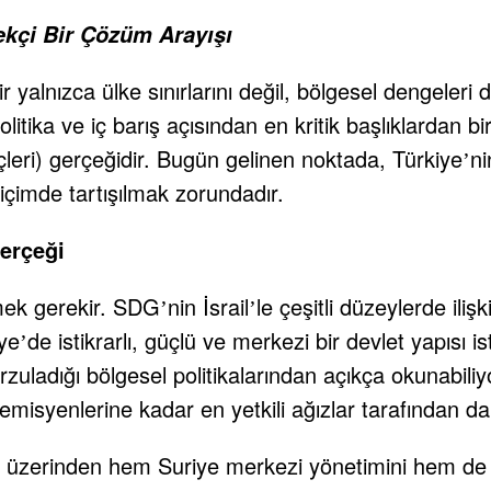
ekçi Bir Çözüm Arayışı
dir yalnızca ülke sınırlarını değil, bölgesel dengele
olitika ve iç barış açısından en kritik başlıklardan bi
leri) gerçeğidir. Bugün gelinen noktada, Türkiye
ni
’
içimde tartışılmak zorundadır.
Gerçeği
tmek gerekir. SDG
nin İsrail
le çeşitli düzeylerde ilişk
’
’
iye
de istikrarlı, güçlü ve merkezi bir devlet yapısı
’
ı arzuladığı bölgesel politikalarından açıkça okunab
misyenlerine kadar en yetkili ağızlar tarafından da a
ler üzerinden hem Suriye merkezi yönetimini hem de