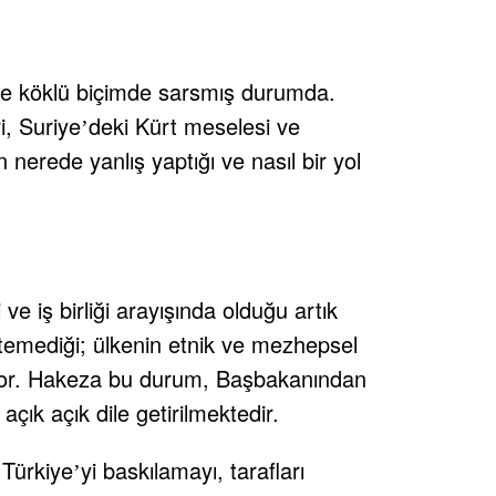
ri de köklü biçimde sarsmış durumda.
ri, Suriye
deki Kürt meselesi ve
’
n nerede yanlış yaptığı ve nasıl bir yol
i ve iş birliği arayışında olduğu artık
 istemediği; ülkenin etnik ve mezhepsel
iliyor. Hakeza bu durum, Başbakanından
çık açık dile getirilmektedir.
 Türkiye
yi baskılamayı, tarafları
’