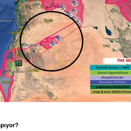
apı
yor?