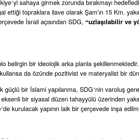
rkiye
yi sahaya girmek zorunda bırakmayı hedefledi
’
l ettiği topraklara ilave olarak Şam’ın 15 Km. yakınl
çerçevede İsrail açısından SDG,
uzlaşılabilir ve y
“
 belirgin bir ideolojik arka planla şekillenmektedir
il kullansa da özünde pozitivist ve materyalist bir d
k güçlü bir İslami yapılanma, SDG
nin varoluş ger
’
ik eksenli bir siyasal düzen tahayyülü üzerinden yak
e
de kurulacak yapının laik bir çerçevede inşa edilme
’