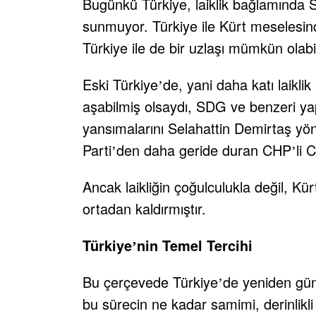
Bugünkü Türkiye, laiklik bağlamında SD
sunmuyor. Türkiye ile Kürt meselesin
Türkiye ile de bir uzlaşı mümkün olabil
Eski Türkiye
de, yani daha katı laikli
’
aşabilmiş olsaydı, SDG ve benzeri ya
yansımalarını Selahattin Demirtaş yö
Parti
den daha geride duran CHP
li 
’
’
Ancak laikliğin çoğulculukla değil, Kürt
ortadan kaldırmıştır.
Türkiye
nin Temel Tercihi
’
Bu çerçevede Türkiye
de yeniden gün
’
bu sürecin ne kadar samimi, derinlikli