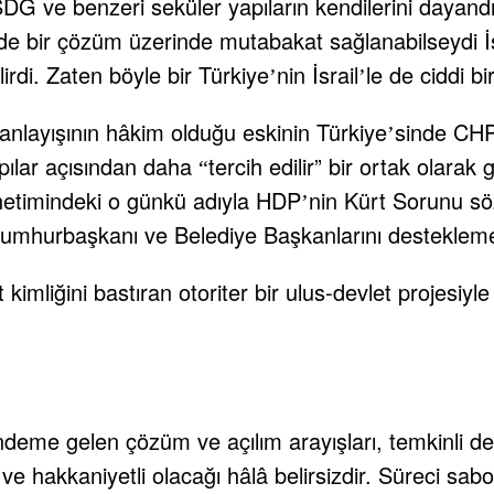
G ve benzeri seküler yapıların kendilerini dayandıra
de bir çözüm üzerinde mutabakat sağlanabilseydi İs
irdi. Zaten böyle bir Türkiye
nin İsrail
le de ciddi b
’
’
k anlayışının hâkim olduğu eskinin Türkiye
sinde CHP,
’
pılar açısından daha
tercih edilir” bir ortak olara
“
netimindeki o günkü adıyla HDP
nin Kürt Sorunu s
’
Cumhurbaşkanı ve Belediye Başkanlarını desteklem
 kimliğini bastıran otoriter bir ulus-devlet projesiyle
deme gelen çözüm ve açılım arayışları, temkinli de
 ve hakkaniyetli olacağı hâlâ belirsizdir. Süreci sab