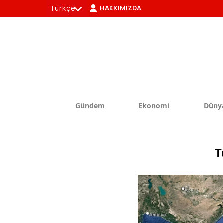
Türkçe
HAKKIMIZDA
tr
en
Gündem
Ekonomi
Düny
T