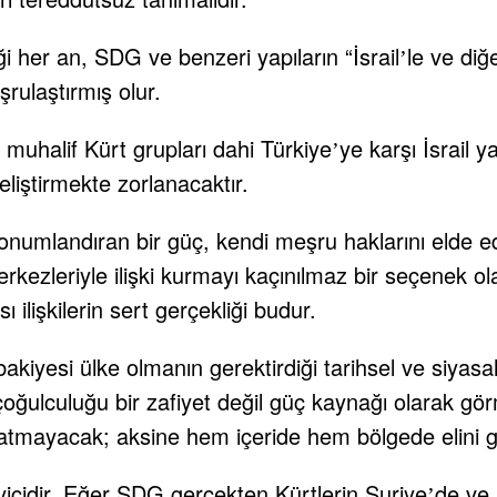
i her an, SDG ve benzeri yapıların “İsrail
le ve diğ
’
şrulaştırmış olur.
uhalif Kürt grupları dahi Türkiye
ye karşı İsrail y
’
geliştirmekte zorlanacaktır.
konumlandıran bir güç, kendi meşru haklarını elde e
erkezleriyle ilişki kurmayı kaçınılmaz bir seçenek ol
ı ilişkilerin sert gerçekliği budur.
akiyesi ülke olmanın gerektirdiği tarihsel ve siyasal
 çoğulculuğu bir zafiyet değil güç kaynağı olarak gör
flatmayacak; aksine hem içeride hem bölgede elini g
eyicidir. Eğer SDG gerçekten Kürtlerin Suriye
de ve 
’