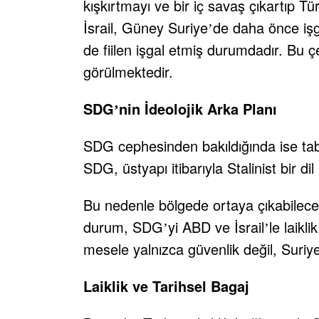
kışkırtmayı ve bir iç savaş çıkartıp Tü
İsrail, Güney Suriye
de daha önce işga
’
de fiilen işgal etmiş durumdadır. Bu 
görülmektedir.
SDG
nin İdeolojik Arka Planı
’
SDG cephesinden bakıldığında ise tablo
SDG, üstyapı itibarıyla Stalinist bir d
Bu nedenle bölgede ortaya çıkabilece
durum, SDG
yi ABD ve İsrail
le laikl
’
’
mesele yalnızca güvenlik değil, Suriy
Laiklik ve Tarihsel Bagaj