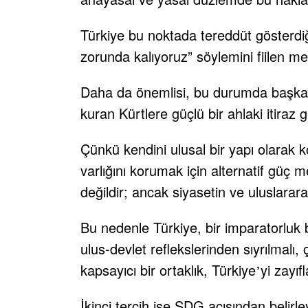
Türkiye bu noktada tereddüt gösterdiğ
zorunda kalıyoruz” söylemini fiilen me
Daha da önemlisi, bu durumda başka m
kuran Kürtlere güçlü bir ahlaki itiraz 
Çünkü kendini ulusal bir yapı olarak 
varlığını korumak için alternatif güç m
değildir; ancak siyasetin ve uluslararas
Bu nedenle Türkiye, bir imparatorluk b
ulus-devlet reflekslerinden sıyrılmalı,
kapsayıcı bir ortaklık, Türkiye
yi zayı
’
İkinci tercih ise SDG açısından belirl