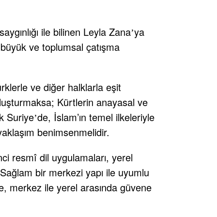
.
aygınlığı ile bilinen Leyla Zana
ya
’
si büyük ve toplumsal çatışma
klerle ve diğer halklarla eşit
oluşturmaksa; Kürtlerin anayasal ve
k Suriye
de, İslam’ın temel ilkeleriyle
’
l yaklaşım benimsenmelidir.
nci resmî dil uygulamaları, yerel
 Sağlam bir merkezi yapı ile uyumlu
sele, merkez ile yerel arasında güvene