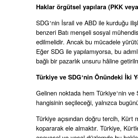
Haklar örgütsel yapılara (PKK vey
SDG
nin İsrail ve ABD ile kurduğu iliş
’
benzeri Batı menşeli sosyal mühendisl
edilmelidir. Ancak bu mücadele yürütü
Eğer SDG ile yapılamıyorsa, bu adımlar
bağlı bir pazarlık unsuru hâline getiril
Türkiye ve SDG
nin Önündeki İki Y
’
Gelinen noktada hem Türkiye
nin ve
’
hangisinin seçileceği, yalnızca bugünü
Türkiye açısından doğru tercih, Kürt me
kopararak ele almaktır. Türkiye, Kürtler
anayasal ve yasal düzlemde bu hakları