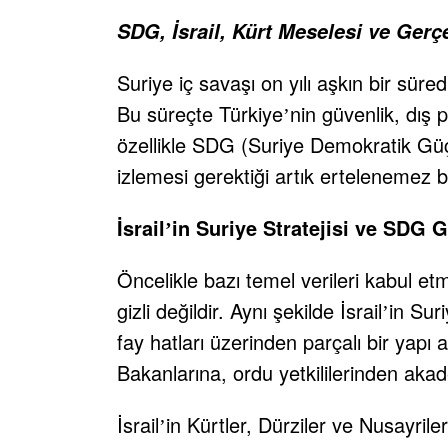
SDG, İsrail, Kürt Meselesi ve Gerç
Suriye iç savaşı on yılı aşkın bir süre
Bu süreçte Türkiye
nin güvenlik, dış p
’
özellikle SDG (Suriye Demokratik Güç
izlemesi gerektiği artık ertelenemez b
İsrail
in Suriye Stratejisi ve SDG 
’
Öncelikle bazı temel verileri kabul e
gizli değildir. Aynı şekilde İsrail
in Sur
’
fay hatları üzerinden parçalı bir yap
Bakanlarına, ordu yetkililerinden akade
İsrail
in Kürtler, Dürziler ve Nusayri
’