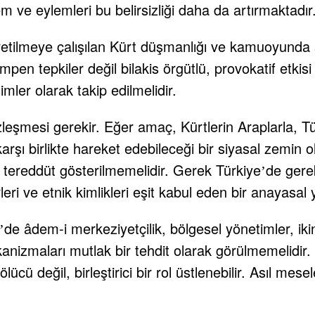
ve eylemleri bu belirsizliği daha da artırmaktadır
retilmeye çalışılan Kürt düşmanlığı ve kamuoyunda s
pen tepkiler değil bilakis örgütlü, provokatif etki
ler olarak takip edilmelidir.
zleşmesi gerekir. Eğer amaç, Kürtlerin Araplarla, Tür
arşı birlikte hareket edebileceği bir siyasal zemin 
 tereddüt gösterilmemelidir. Gerek Türkiye
de gere
’
ürleri ve etnik kimlikleri eşit kabul eden bir anayasa
de âdem-i merkeziyetçilik, bölgesel yönetimler, iki
’
nizmaları mutlak bir tehdit olarak görülmemelidir.
ücü değil, birleştirici bir rol üstlenebilir. Asıl me