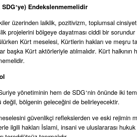
a SDG
ye) Endekslenmemelidir
’
kiler üzerinden laiklik, pozitivizm, toplumsal cinsiyet 
ik projelerini bölgeye dayatması ciddi bir sorundur 
lürken Kürt meselesi, Kürtlerin hakları ve meşru t
 başka Kürt aktörleriyle atılmalıdır. Kürt halkının
memelidir.
ol
 Suriye yönetiminin hem de SDG
nin önünde iki tem
’
 değil, bölgenin geleceğini de belirleyecektir.
selesini güvenlikçi reflekslerden ve eski rejimin mir
le ilgili hakları İslami, insani ve uluslararası hukuk
 tereddütsüz tanımalıdır.