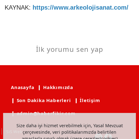
KAYNAK:
https://www.arkeolojisanat.com/
İlk yorumu sen yap
Anasayfa
❙ Hakkımızda
❙ Son Dakika Haberleri
❙ İletişim
❙ admin@haberfikir.com
Size daha iyi hizmet verebilmek için, Yasal Mevzuat
SiS Web
çerçevesinde, veri politikalarımızda belirtilen
amaçlarla sınırlı olmak üzere çerezler(cookies)