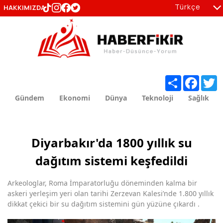
Türkçe
HAKKIMIZDA
tr
en
Share
Facebo
T
Gündem
Ekonomi
Dünya
Teknoloji
Sağlık
Diyarbakır'da 1800 yıllık su
dağıtım sistemi keşfedildi
Arkeologlar, Roma İmparatorluğu döneminden kalma bir
askeri yerleşim yeri olan tarihi Zerzevan Kalesi’nde 1.800 yıllık
dikkat çekici bir su dağıtım sistemini gün yüzüne çıkardı .