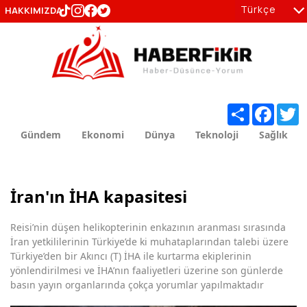
Türkçe
HAKKIMIZDA
tr
en
Share
Facebo
T
Gündem
Ekonomi
Dünya
Teknoloji
Sağlık
İran'ın İHA kapasitesi
Reisi’nin düşen helikopterinin enkazının aranması sırasında
İran yetkililerinin Türkiye’de ki muhataplarından talebi üzere
Türkiye’den bir Akıncı (T) İHA ile kurtarma ekiplerinin
yönlendirilmesi ve İHA’nın faaliyetleri üzerine son günlerde
basın yayın organlarında çokça yorumlar yapılmaktadır