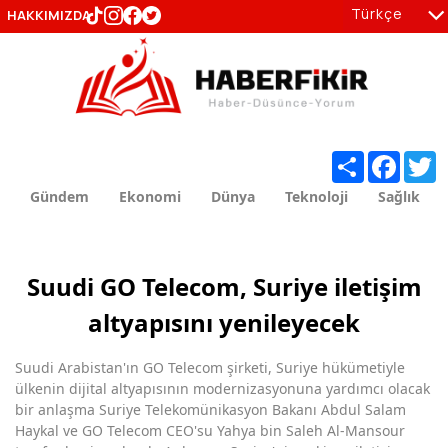
Türkçe
HAKKIMIZDA
tr
en
Share
Facebo
T
Gündem
Ekonomi
Dünya
Teknoloji
Sağlık
Suudi GO Telecom, Suriye iletişim
altyapısını yenileyecek
Suudi Arabistan'ın GO Telecom şirketi, Suriye hükümetiyle
ülkenin dijital altyapısının modernizasyonuna yardımcı olacak
bir anlaşma Suriye Telekomünikasyon Bakanı Abdul Salam
Haykal ve GO Telecom CEO'su Yahya bin Saleh Al-Mansour