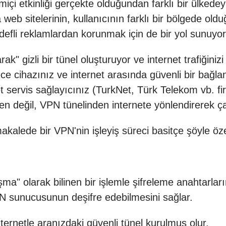
içi etkinliği gerçekte olduğundan farklı bir ülkedey
 web sitelerinin, kullanıcının farklı bir bölgede o
defli reklamlardan korunmak için de bir yol sunuyor
k" gizli bir tünel oluşturuyor ve internet trafiğiniz
e cihazınız ve internet arasında güvenli bir bağla
t servis sağlayıcınız (TurkNet, Türk Telekom vb. firm
nden değil, VPN tünelinden internete yönlendirerek ça
akalede
bir VPN'nin işleyiş süreci basitçe şöyle öz
a" olarak bilinen bir işlemle şifreleme anahtarların
 VPN sunucusunun deşifre edebilmesini sağlar.
ernetle aranızdaki güvenli tünel kurulmuş olur.