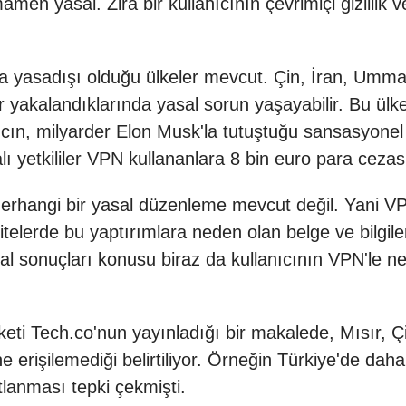
men yasal. Zira bir kullanıcının çevrimiçi gizlilik
a yasadışı olduğu ülkeler mevcut. Çin, İran, Um
r yakalandıklarında yasal sorun yaşayabilir. Bu ül
rgıcın, milyarder Elon Musk'la tutuştuğu sansasyone
lı yetkililer VPN kullananlara 8 bin euro para cezası 
herhangi bir yasal düzenleme mevcut değil. Yani V
telerde bu yaptırımlara neden olan belge ve bilgile
 sonuçları konusu biraz da kullanıcının VPN'le ne 
eti Tech.co'nun yayınladığı bir
makalede
, Mısır, 
e erişilemediği belirtiliyor. Örneğin Türkiye'de d
tlanması tepki çekmişti.