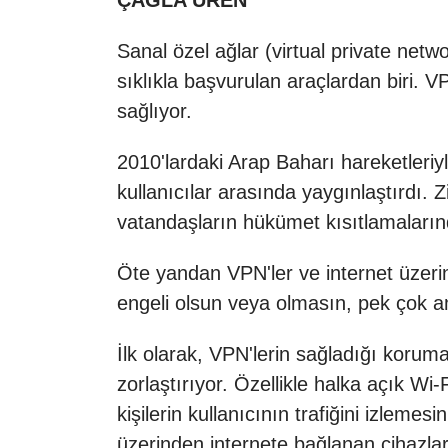
ÇAĞLA ÜREN
Sanal özel ağlar (virtual private netwo
sıklıkla başvurulan araçlardan biri. VPN’
sağlıyor.
2010'lardaki Arap Baharı hareketleriy
kullanıcılar arasında yaygınlaştırdı. 
vatandaşların hükümet kısıtlamaların
Öte yandan VPN'ler ve internet üzerind
engeli olsun veya olmasın, pek çok am
İlk olarak, VPN'lerin sağladığı korum
zorlaştırıyor. Özellikle halka açık Wi-
kişilerin kullanıcının trafiğini izlemesin
üzerinden internete bağlanan cihazlar