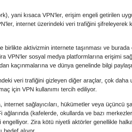
rk), yani kısaca VPN’ler, erişim engeli getirilen uyg
ler, internet üzerindeki veri trafiğini şifreleyerek kul
le birlikte aktivizmin internete taşınması ve burada
Zira VPN’ler sosyal medya platformlarına erişimi sağ
dan kaçınmalarına ve dünya genelinde bilgi paylaş
eki veri trafiğini gizleyen diğer araçlar, çok daha
aç için VPN kullanımı tercih ediliyor.
a, internet sağlayıcıları, hükümetler veya üçüncü şa
Fi ağlarında (kafelerde, okullarda ve bazı merkezlerd
i engelliyor. Zira kötü niyetli aktörler genellikle halka
ı hedef alıyor.