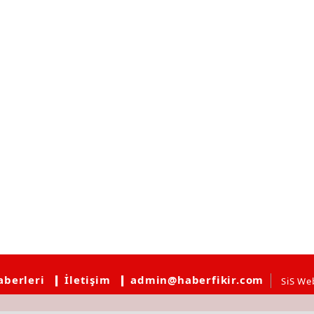
aberleri
❙ İletişim
❙ admin@haberfikir.com
SiS We